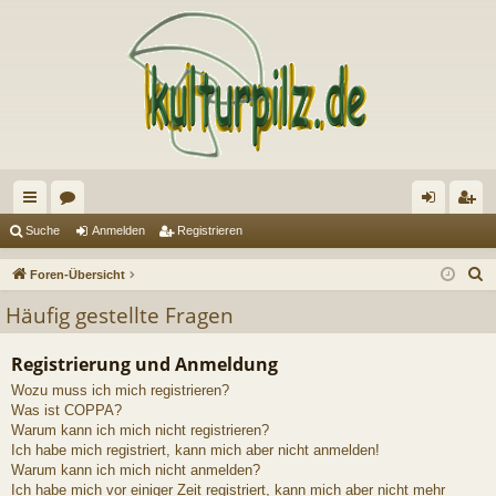
ch
or
n
eg
Suche
Anmelden
Registrieren
ne
en
m
ist
S
Foren-Übersicht
llz
el
rie
u
Häufig gestellte Fragen
c
ug
de
re
h
Registrierung und Anmeldung
riff
n
n
e
Wozu muss ich mich registrieren?
Was ist COPPA?
Warum kann ich mich nicht registrieren?
Ich habe mich registriert, kann mich aber nicht anmelden!
Warum kann ich mich nicht anmelden?
Ich habe mich vor einiger Zeit registriert, kann mich aber nicht mehr