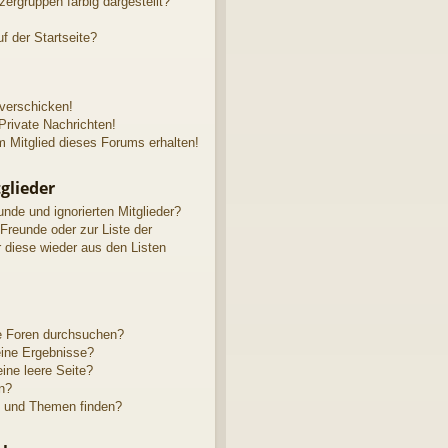
rgruppen farbig dargestellt?
f der Startseite?
 verschicken!
rivate Nachrichten!
 Mitglied dieses Forums erhalten!
glieder
unde und ignorierten Mitglieder?
 Freunde oder zur Liste der
r diese wieder aus den Listen
e Foren durchsuchen?
eine Ergebnisse?
ne leere Seite?
n?
e und Themen finden?