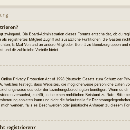
dung
trieren?
ngt zwingend. Die Board-Administration dieses Forums entscheidet, ob du regi
u als registriertes Mitglied Zugriff auf zusätzliche Funktionen, die Gästen ni
richten, E-Mail-Versand an andere Mitglieder, Beitritt zu Benutzergruppen und 
t und dir zahlreiche Vorteile bietet.
Online Privacy Protection Act of 1998 (deutsch: Gesetz zum Schutz der Priv
A, welches festlegt, dass Websites, die möglicherweise persönliche Daten vo
eziehungsweise des oder der Erziehungsberechtigten benötigen. Wenn du dir u
istrieren versuchst, zutrifft, ziehe einen rechtlichen Beistand zu Rate. Bitte
beratung anbieten kann und nicht die Anlaufstelle für Rechtsangelegenheiten 
ch mich wenden, falls es Beschwerden oder juristische Anfragen zu diesem Fo
t registrieren?