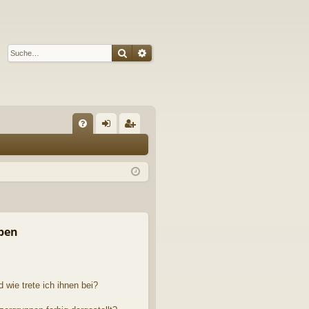
Suche
Erweiterte Suche
S
FA
n
eg
Q
m
ist
el
rie
de
re
n
n
pen
 wie trete ich ihnen bei?