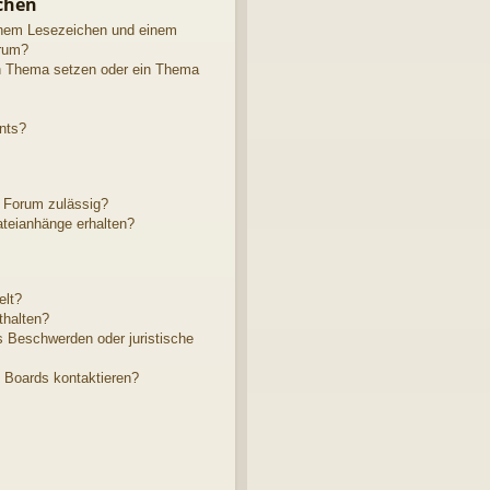
chen
inem Lesezeichen und einem
rum?
in Thema setzen oder ein Thema
nts?
 Forum zulässig?
ateianhänge erhalten?
elt?
thalten?
s Beschwerden oder juristische
s Boards kontaktieren?