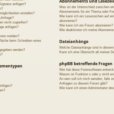
Abonnements und Lesezei
Signatur anfügen?
Was ist der Unterschied zwischen e
n?
Abonnements für ein Thema oder Fo
öglichkeiten erstellen?
Wie kann ich ein Lesezeichen auf e
 Umfrage?
abonnieren?
n nicht zugreifen?
Wie kann ich ein Forum abonnieren?
nge anfügen?
Wie deaktiviere ich meine Abonneme
toren melden?
fläche beim Schreiben eines
Dateianhänge
Welche Dateianhänge sind in diesem
igegeben werden?
Kann ich eine Übersicht all meiner D
u?
phpBB betreffende Fragen
hementypen
Wer hat diese Forensoftware entwick
Warum ist Funktion x oder y nicht en
An wen soll ich mich wenden, falls e
Anfragen zu diesem Forum gibt?
einfügen?
Wie kann ich einen Administrator de
gen?