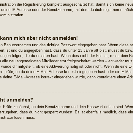
istration die Registrierung komplett ausgeschaltet hat, damit sich keine n
 deine IP-Adresse oder der Benutzername, mit dem du dich registrieren möcht
dministration.
, kann mich aber nicht anmelden!
igen Benutzernamen und das richtige Passwort eingegeben hast. Wenn diese s
ert ist und du angegeben hast, dass du unter 13 Jahre alt bist, musst du bzw. 
gen folgen, die du erhalten hast. Wenn dies nicht der Fall ist, muss dein Ben
alle neu angemeldeten Mitglieder erst freigeschaltet werden – entweder musst
 wurde dir mitgeteilt, ob eine Aktivierung nötig ist oder nicht. Wenn du eine E-
 prüfe, ob du deine E-Mail-Adresse korrekt eingegeben hast oder die E-Mail
ss deine E-Mail-Adresse korrekt eingegeben wurde, dann kontaktiere einen Adm
cht anmelden?
e. Prüfe zunächst, ob dein Benutzername und dein Passwort richtig sind. Wenn
erzugehen, dass du nicht gesperrt wurdest. Es ist ebenfalls möglich, dass ei
nistrator lösen muss.