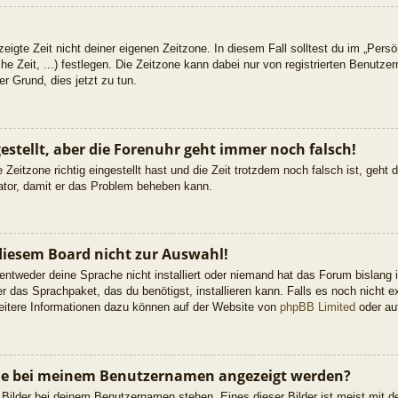
eigte Zeit nicht deiner eigenen Zeitzone. In diesem Fall solltest du im „Persön
he Zeit, ...) festlegen. Die Zeitzone kann dabei nur von registrierten Benutz
uter Grund, dies jetzt zu tun.
gestellt, aber die Forenuhr geht immer noch falsch!
 Zeitzone richtig eingestellt hast und die Zeit trotzdem noch falsch ist, geht
rator, damit er das Problem beheben kann.
diesem Board nicht zur Auswahl!
 entweder deine Sprache nicht installiert oder niemand hat das Forum bislang 
er das Sprachpaket, das du benötigst, installieren kann. Falls es noch nicht ex
itere Informationen dazu können auf der Website von
phpBB Limited
oder a
 die bei meinem Benutzernamen angezeigt werden?
 Bilder bei deinem Benutzernamen stehen. Eines dieser Bilder ist meist mit d