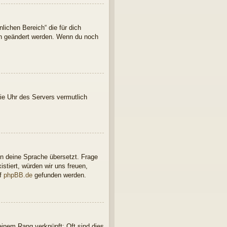
lichen Bereich“ die für dich
ern geändert werden. Wenn du noch
 die Uhr des Servers vermutlich
in deine Sprache übersetzt. Frage
istiert, würden wir uns freuen,
uf
phpBB.de
gefunden werden.
einem Rang verknüpft: Oft sind dies