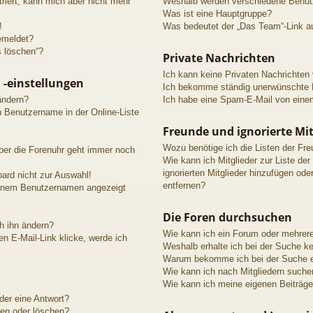
triert, kann mich aber nicht mehr
Weshalb werden verschiedene Benutze
Was ist eine Hauptgruppe?
!
Was bedeutet der „Das Team“-Link au
emeldet?
s löschen“?
Private Nachrichten
Ich kann keine Privaten Nachrichten
 -einstellungen
Ich bekomme ständig unerwünschte P
ändern?
Ich habe eine Spam-E-Mail von einem
n Benutzername in der Online-Liste
Freunde und ignorierte Mit
Wozu benötige ich die Listen der Fre
aber die Forenuhr geht immer noch
Wie kann ich Mitglieder zur Liste der
ignorierten Mitglieder hinzufügen ode
ard nicht zur Auswahl!
entfernen?
meinem Benutzernamen angezeigt
Die Foren durchsuchen
h ihn ändern?
Wie kann ich ein Forum oder mehrer
n E-Mail-Link klicke, werde ich
Weshalb erhalte ich bei der Suche k
Warum bekomme ich bei der Suche ei
Wie kann ich nach Mitgliedern suche
Wie kann ich meine eigenen Beiträg
der eine Antwort?
ten oder löschen?