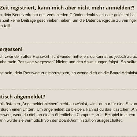
 Zeit registriert, kann mich aber nicht mehr anmelden?!
or dein Benutzerkonto aus verschieden Gründen deaktiviert oder gelöscht ha
re Zeit keine Beiträge geschrieben haben, um die Datenbankgröße zu verringern
 teil!
ergessen!
dir zwar dein altes Passwort nicht wieder mitteilen, du kannst es jedoch zur
habe mein Passwort vergessen“ klickst und den Anweisungen folgst. So sollte
Lage sein, dein Passwort zurückzusetzen, so wende dich an die Board-Administ
tisch abgemeldet?
kästchen „Angemeldet bleiben“ nicht auswählst, wirst du nur für eine Sitzu
durch einen Dritten. Um angemeldet zu bleiben, kannst du das Kästchen „A
nswert, wenn du dich an einem öffentlichen Computer, zum Beispiel in einem 
dann wurde sie vermutlich von der Board-Administration ausgeschaltet.