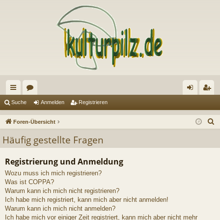
ch
or
n
eg
Suche
Anmelden
Registrieren
ne
en
m
ist
S
Foren-Übersicht
llz
el
rie
u
Häufig gestellte Fragen
c
ug
de
re
h
Registrierung und Anmeldung
riff
n
n
e
Wozu muss ich mich registrieren?
Was ist COPPA?
Warum kann ich mich nicht registrieren?
Ich habe mich registriert, kann mich aber nicht anmelden!
Warum kann ich mich nicht anmelden?
Ich habe mich vor einiger Zeit registriert, kann mich aber nicht mehr