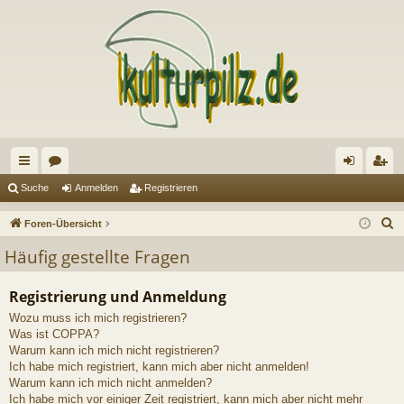
ch
or
n
eg
Suche
Anmelden
Registrieren
ne
en
m
ist
S
Foren-Übersicht
llz
el
rie
u
Häufig gestellte Fragen
c
ug
de
re
h
Registrierung und Anmeldung
riff
n
n
e
Wozu muss ich mich registrieren?
Was ist COPPA?
Warum kann ich mich nicht registrieren?
Ich habe mich registriert, kann mich aber nicht anmelden!
Warum kann ich mich nicht anmelden?
Ich habe mich vor einiger Zeit registriert, kann mich aber nicht mehr