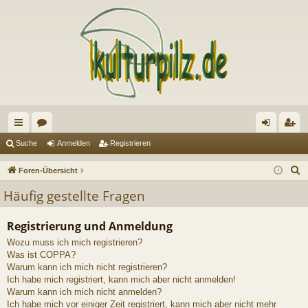
ch
or
n
eg
Suche
Anmelden
Registrieren
ne
en
m
ist
S
Foren-Übersicht
llz
el
rie
u
Häufig gestellte Fragen
c
ug
de
re
h
Registrierung und Anmeldung
riff
n
n
e
Wozu muss ich mich registrieren?
Was ist COPPA?
Warum kann ich mich nicht registrieren?
Ich habe mich registriert, kann mich aber nicht anmelden!
Warum kann ich mich nicht anmelden?
Ich habe mich vor einiger Zeit registriert, kann mich aber nicht mehr