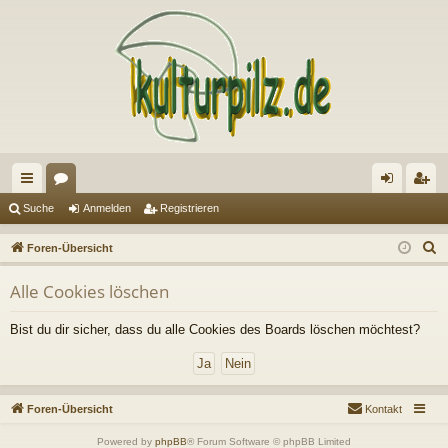
ch
or
n
eg
Suche
Anmelden
Registrieren
ne
en
m
ist
S
Foren-Übersicht
llz
el
rie
u
Alle Cookies löschen
c
ug
de
re
h
riff
n
n
Bist du dir sicher, dass du alle Cookies des Boards löschen möchtest?
e
Foren-Übersicht
Kontakt
Powered by
phpBB
® Forum Software © phpBB Limited