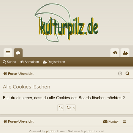
ch
or
n
eg
Suche
Anmelden
Registrieren
ne
en
m
ist
S
Foren-Übersicht
llz
el
rie
u
Alle Cookies löschen
c
ug
de
re
h
riff
n
n
Bist du dir sicher, dass du alle Cookies des Boards löschen möchtest?
e
Foren-Übersicht
Kontakt
Powered by
phpBB
® Forum Software © phpBB Limited