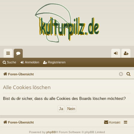
ch
or
n
eg
Suche
Anmelden
Registrieren
ne
en
m
ist
S
Foren-Übersicht
llz
el
rie
u
Alle Cookies löschen
c
ug
de
re
h
riff
n
n
Bist du dir sicher, dass du alle Cookies des Boards löschen möchtest?
e
Foren-Übersicht
Kontakt
Powered by
phpBB
® Forum Software © phpBB Limited