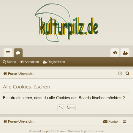
ch
or
n
eg
Suche
Anmelden
Registrieren
ne
en
m
ist
S
Foren-Übersicht
llz
el
rie
u
Alle Cookies löschen
c
ug
de
re
h
riff
n
n
Bist du dir sicher, dass du alle Cookies des Boards löschen möchtest?
e
Foren-Übersicht
Kontakt
Powered by
phpBB
® Forum Software © phpBB Limited