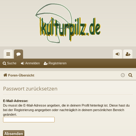
ch
or
n
eg
Suche
Anmelden
Registrieren
ne
en
m
ist
S
Foren-Übersicht
llz
el
rie
u
Passwort zurücksetzen
c
ug
de
re
h
riff
n
n
E-Mail-Adresse:
e
Du musst die E-Mail-Adresse angeben, die in deinem Profil hinterlegt ist. Diese hast du
bei der Registrierung angegeben oder nachträglich in deinem persönlichen Bereich
geändert.