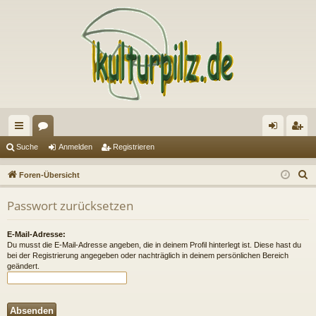
ch
or
n
eg
Suche
Anmelden
Registrieren
ne
en
m
ist
S
Foren-Übersicht
llz
el
rie
u
Passwort zurücksetzen
c
ug
de
re
h
riff
n
n
E-Mail-Adresse:
e
Du musst die E-Mail-Adresse angeben, die in deinem Profil hinterlegt ist. Diese hast du
bei der Registrierung angegeben oder nachträglich in deinem persönlichen Bereich
geändert.