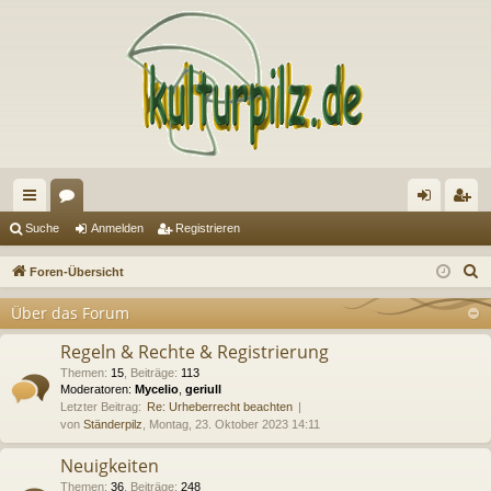
ch
or
n
eg
Suche
Anmelden
Registrieren
ne
en
m
ist
S
Foren-Übersicht
llz
el
rie
u
Über das Forum
c
ug
de
re
h
Regeln & Rechte & Registrierung
riff
n
n
e
Themen
:
15
,
Beiträge
:
113
Moderatoren:
Mycelio
,
geriull
Letzter Beitrag:
Re: Urheberrecht beachten
von
Ständerpilz
, Montag, 23. Oktober 2023 14:11
Neuigkeiten
Themen
:
36
,
Beiträge
:
248