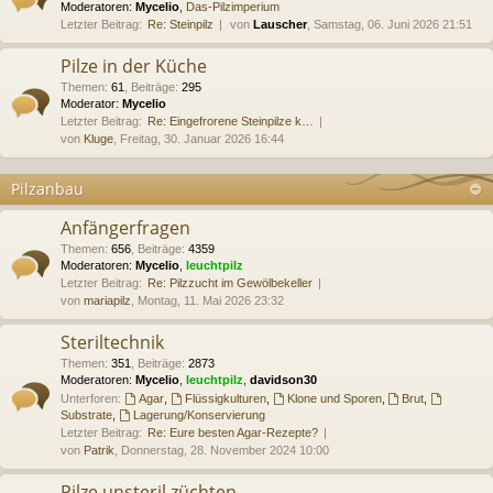
Moderatoren:
Mycelio
,
Das-Pilzimperium
Letzter Beitrag:
Re: Steinpilz
von
Lauscher
, Samstag, 06. Juni 2026 21:51
Pilze in der Küche
Themen
:
61
,
Beiträge
:
295
Moderator:
Mycelio
Letzter Beitrag:
Re: Eingefrorene Steinpilze k…
von
Kluge
, Freitag, 30. Januar 2026 16:44
Pilzanbau
Anfängerfragen
Themen
:
656
,
Beiträge
:
4359
Moderatoren:
Mycelio
,
leuchtpilz
Letzter Beitrag:
Re: Pilzzucht im Gewölbekeller
von
mariapilz
, Montag, 11. Mai 2026 23:32
Steriltechnik
Themen
:
351
,
Beiträge
:
2873
Moderatoren:
Mycelio
,
leuchtpilz
,
davidson30
Unterforen:
Agar
,
Flüssigkulturen
,
Klone und Sporen
,
Brut
,
Substrate
,
Lagerung/Konservierung
Letzter Beitrag:
Re: Eure besten Agar-Rezepte?
von
Patrik
, Donnerstag, 28. November 2024 10:00
Pilze unsteril züchten