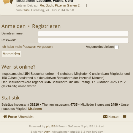
Moderatoren:
Lauscher
,
Fidelis
,
Geier
Letzter Beitrag:
Re: Buch: Pilze im Garten 2. …
von
Gasi
, Dienstag, 24. Juni 2014 07:50
Anmelden
•
Registrieren
Benutzername:
Passwort:
Ich habe mein Passwort vergessen
Angemeldet bleiben
Wer ist online?
Insgesamt sind
154
Besucher online :: 4 sichtbare Mitglieder, 0 unsichtbare Mitglieder und
150 Gäste (basierend auf den aktiven Besuchern der letzten 5 Minuten)
Der Besucherrekord liegt bei
5846
Besuchern, die am Freitag, 17. Oktober 2025 17:12
gleichzeitig online waren.
Statistik
Beiträge insgesamt
38210
• Themen insgesamt
4735
• Mitglieder insgesamt
2489
• Unser
neuestes Mitglied:
Mr.doom
Foren-Übersicht
Kontakt
Powered by
phpBB
® Forum Software © phpBB Limited
Style von
Arty
- Aktualisieren phpBB 3.2 von MrGaby