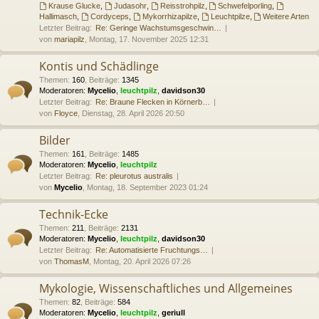
Krause Glucke
,
Judasohr
,
Reisstrohpilz
,
Schwefelporling
,
Hallimasch
,
Cordyceps
,
Mykorrhizapilze
,
Leuchtpilze
,
Weitere Arten
Letzter Beitrag:
Re: Geringe Wachstumsgeschwin…
von
mariapilz
, Montag, 17. November 2025 12:31
Kontis und Schädlinge
Themen
:
160
,
Beiträge
:
1345
Moderatoren:
Mycelio
,
leuchtpilz
,
davidson30
Letzter Beitrag:
Re: Braune Flecken in Körnerb…
von
Floyce
, Dienstag, 28. April 2026 20:50
Bilder
Themen
:
161
,
Beiträge
:
1485
Moderatoren:
Mycelio
,
leuchtpilz
Letzter Beitrag:
Re: pleurotus australis
von
Mycelio
, Montag, 18. September 2023 01:24
Technik-Ecke
Themen
:
211
,
Beiträge
:
2131
Moderatoren:
Mycelio
,
leuchtpilz
,
davidson30
Letzter Beitrag:
Re: Automatisierte Fruchtungs…
von
ThomasM
, Montag, 20. April 2026 07:26
Mykologie, Wissenschaftliches und Allgemeines
Themen
:
82
,
Beiträge
:
584
Moderatoren:
Mycelio
,
leuchtpilz
,
geriull