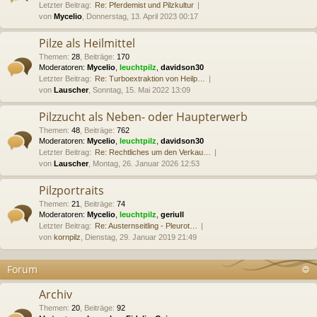
Letzter Beitrag:
Re: Pferdemist und Pilzkultur
von
Mycelio
, Donnerstag, 13. April 2023 00:17
Pilze als Heilmittel
Themen
:
28
,
Beiträge
:
170
Moderatoren:
Mycelio
,
leuchtpilz
,
davidson30
Letzter Beitrag:
Re: Turboextraktion von Heilp…
von
Lauscher
, Sonntag, 15. Mai 2022 13:09
Pilzzucht als Neben- oder Haupterwerb
Themen
:
48
,
Beiträge
:
762
Moderatoren:
Mycelio
,
leuchtpilz
,
davidson30
Letzter Beitrag:
Re: Rechtliches um den Verkau…
von
Lauscher
, Montag, 26. Januar 2026 12:53
Pilzportraits
Themen
:
21
,
Beiträge
:
74
Moderatoren:
Mycelio
,
leuchtpilz
,
geriull
Letzter Beitrag:
Re: Austernseitling - Pleurot…
von
kornpilz
, Dienstag, 29. Januar 2019 21:49
Forum
Archiv
Themen
:
20
,
Beiträge
:
92