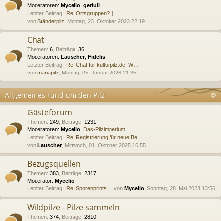
Moderatoren:
Mycelio
,
geriull
Letzter Beitrag:
Re: Ortsgruppen?
von
Ständerpilz
, Montag, 23. Oktober 2023 22:19
Chat
Themen
:
6
,
Beiträge
:
36
Moderatoren:
Lauscher
,
Fidelis
Letzter Beitrag:
Re: Chat für kulturpilz.de! W…
von
mariapilz
, Montag, 05. Januar 2026 21:35
Allgemeines rund um den Pilz
Gästeforum
Themen
:
249
,
Beiträge
:
1231
Moderatoren:
Mycelio
,
Das-Pilzimperium
Letzter Beitrag:
Re: Registrierung für neue Be…
von
Lauscher
, Mittwoch, 01. Oktober 2025 16:55
Bezugsquellen
Themen
:
383
,
Beiträge
:
2317
Moderator:
Mycelio
Letzter Beitrag:
Re: Sporenprints
von
Mycelio
, Sonntag, 28. Mai 2023 13:56
Wildpilze - Pilze sammeln
Themen
:
374
,
Beiträge
:
2810