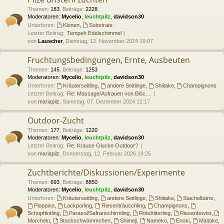
Themen
:
183
,
Beiträge
:
2228
Moderatoren:
Mycelio
,
leuchtpilz
,
davidson30
Unterforen:
Klonen
,
Substrate
Letzter Beitrag:
Tempeh Edelschimmel
von
Lauscher
, Dienstag, 12. November 2024 19:07
Fruchtungsbedingungen, Ernte, Ausbeuten
Themen
:
145
,
Beiträge
:
1253
Moderatoren:
Mycelio
,
leuchtpilz
,
davidson30
Unterforen:
Kräuterseitling
,
andere Seitlinge
,
Shiitake
,
Champignons
Letzter Beitrag:
Re: Massage/Aufrauen von Blöc…
von
mariapilz
, Samstag, 07. Dezember 2024 12:17
Outdoor-Zucht
Themen
:
177
,
Beiträge
:
1220
Moderatoren:
Mycelio
,
leuchtpilz
,
davidson30
Letzter Beitrag:
Re: Krause Glucke Outdoor?
von
mariapilz
, Donnerstag, 12. Februar 2026 19:25
Zuchtberichte/Diskussionen/Experimente
Themen
:
693
,
Beiträge
:
8850
Moderatoren:
Mycelio
,
leuchtpilz
,
davidson30
Unterforen:
Kräuterseitling
,
andere Seitlinge
,
Shiitake
,
Stachelbärte
,
Pioppino
,
Lackporling
,
Riesenträuschling
,
Champignons
,
Schopftintling
,
Parasol/Safranschirmling
,
Rötelritterling
,
Riesenbovist
,
Morcheln
,
Stockschwämmchen
,
Shimeji
,
Nameko
,
Enoki
,
Maitake
,