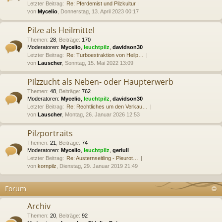
Letzter Beitrag:
Re: Pferdemist und Pilzkultur
von
Mycelio
, Donnerstag, 13. April 2023 00:17
Pilze als Heilmittel
Themen
:
28
,
Beiträge
:
170
Moderatoren:
Mycelio
,
leuchtpilz
,
davidson30
Letzter Beitrag:
Re: Turboextraktion von Heilp…
von
Lauscher
, Sonntag, 15. Mai 2022 13:09
Pilzzucht als Neben- oder Haupterwerb
Themen
:
48
,
Beiträge
:
762
Moderatoren:
Mycelio
,
leuchtpilz
,
davidson30
Letzter Beitrag:
Re: Rechtliches um den Verkau…
von
Lauscher
, Montag, 26. Januar 2026 12:53
Pilzportraits
Themen
:
21
,
Beiträge
:
74
Moderatoren:
Mycelio
,
leuchtpilz
,
geriull
Letzter Beitrag:
Re: Austernseitling - Pleurot…
von
kornpilz
, Dienstag, 29. Januar 2019 21:49
Forum
Archiv
Themen
:
20
,
Beiträge
:
92