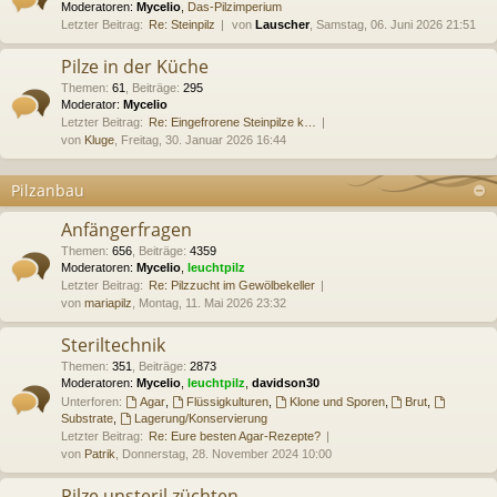
Moderatoren:
Mycelio
,
Das-Pilzimperium
Letzter Beitrag:
Re: Steinpilz
von
Lauscher
, Samstag, 06. Juni 2026 21:51
Pilze in der Küche
Themen
:
61
,
Beiträge
:
295
Moderator:
Mycelio
Letzter Beitrag:
Re: Eingefrorene Steinpilze k…
von
Kluge
, Freitag, 30. Januar 2026 16:44
Pilzanbau
Anfängerfragen
Themen
:
656
,
Beiträge
:
4359
Moderatoren:
Mycelio
,
leuchtpilz
Letzter Beitrag:
Re: Pilzzucht im Gewölbekeller
von
mariapilz
, Montag, 11. Mai 2026 23:32
Steriltechnik
Themen
:
351
,
Beiträge
:
2873
Moderatoren:
Mycelio
,
leuchtpilz
,
davidson30
Unterforen:
Agar
,
Flüssigkulturen
,
Klone und Sporen
,
Brut
,
Substrate
,
Lagerung/Konservierung
Letzter Beitrag:
Re: Eure besten Agar-Rezepte?
von
Patrik
, Donnerstag, 28. November 2024 10:00
Pilze unsteril züchten