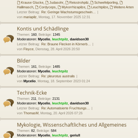
Krause Glucke
,
Judasohr
,
Reisstrohpilz
,
Schwefelporling
,
Hallimasch
,
Cordyceps
,
Mykorrhizapilze
,
Leuchtpilze
,
Weitere Arten
Letzter Beitrag:
Re: Geringe Wachstumsgeschwin…
von
mariapilz
, Montag, 17. November 2025 12:31
Kontis und Schädlinge
Themen
:
160
,
Beiträge
:
1345
Moderatoren:
Mycelio
,
leuchtpilz
,
davidson30
Letzter Beitrag:
Re: Braune Flecken in Körnerb…
von
Floyce
, Dienstag, 28. April 2026 20:50
Bilder
Themen
:
161
,
Beiträge
:
1485
Moderatoren:
Mycelio
,
leuchtpilz
Letzter Beitrag:
Re: pleurotus australis
von
Mycelio
, Montag, 18. September 2023 01:24
Technik-Ecke
Themen
:
211
,
Beiträge
:
2131
Moderatoren:
Mycelio
,
leuchtpilz
,
davidson30
Letzter Beitrag:
Re: Automatisierte Fruchtungs…
von
ThomasM
, Montag, 20. April 2026 07:26
Mykologie, Wissenschaftliches und Allgemeines
Themen
:
82
,
Beiträge
:
584
Moderatoren:
Mycelio
,
leuchtpilz
,
geriull