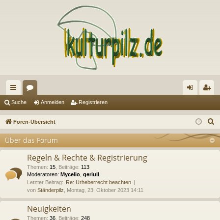
ch
or
n
eg
Suche
Anmelden
Registrieren
ne
en
m
ist
S
Foren-Übersicht
llz
el
rie
u
Über das Forum
c
ug
de
re
h
Regeln & Rechte & Registrierung
riff
n
n
e
Themen
:
15
,
Beiträge
:
113
Moderatoren:
Mycelio
,
geriull
Letzter Beitrag:
Re: Urheberrecht beachten
von
Ständerpilz
, Montag, 23. Oktober 2023 14:11
Neuigkeiten
Themen
:
36
,
Beiträge
:
248