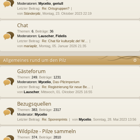
Moderatoren:
Mycelio
,
geriull
Letzter Beitrag:
Re: Ortsgruppen?
von
Ständerpilz
, Montag, 23. Oktober 2023 22:19
Chat
Themen
:
6
,
Beiträge
:
36
Moderatoren:
Lauscher
,
Fidelis
Letzter Beitrag:
Re: Chat für kulturpilz.de! W…
von
mariapilz
, Montag, 05. Januar 2026 21:35
Allgemeines rund um den Pilz
Gästeforum
Themen
:
249
,
Beiträge
:
1231
Moderatoren:
Mycelio
,
Das-Pilzimperium
Letzter Beitrag:
Re: Registrierung für neue Be…
von
Lauscher
, Mittwoch, 01. Oktober 2025 16:55
Bezugsquellen
Themen
:
383
,
Beiträge
:
2317
Moderator:
Mycelio
Letzter Beitrag:
Re: Sporenprints
von
Mycelio
, Sonntag, 28. Mai 2023 13:56
Wildpilze - Pilze sammeln
Themen
:
374
,
Beiträge
:
2810