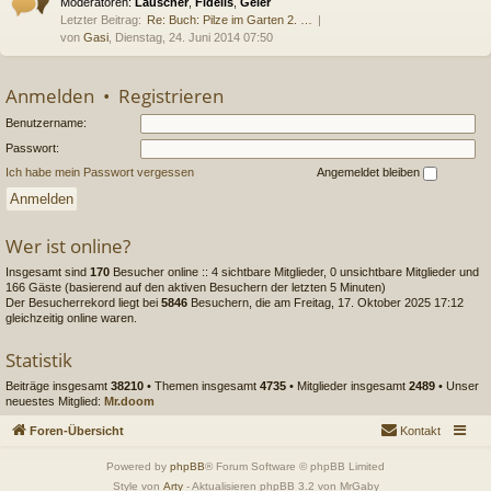
Moderatoren:
Lauscher
,
Fidelis
,
Geier
Letzter Beitrag:
Re: Buch: Pilze im Garten 2. …
von
Gasi
, Dienstag, 24. Juni 2014 07:50
Anmelden
•
Registrieren
Benutzername:
Passwort:
Ich habe mein Passwort vergessen
Angemeldet bleiben
Wer ist online?
Insgesamt sind
170
Besucher online :: 4 sichtbare Mitglieder, 0 unsichtbare Mitglieder und
166 Gäste (basierend auf den aktiven Besuchern der letzten 5 Minuten)
Der Besucherrekord liegt bei
5846
Besuchern, die am Freitag, 17. Oktober 2025 17:12
gleichzeitig online waren.
Statistik
Beiträge insgesamt
38210
• Themen insgesamt
4735
• Mitglieder insgesamt
2489
• Unser
neuestes Mitglied:
Mr.doom
Foren-Übersicht
Kontakt
Powered by
phpBB
® Forum Software © phpBB Limited
Style von
Arty
- Aktualisieren phpBB 3.2 von MrGaby