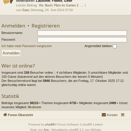
Moderatoren:
Lauscher
,
Fidelis
,
Geier
Letzter Beitrag:
Re: Buch: Pilze im Garten 2. …
von
Gasi
, Dienstag, 24. Juni 2014 07:50
Anmelden
•
Registrieren
Benutzername:
Passwort:
Ich habe mein Passwort vergessen
Angemeldet bleiben
Wer ist online?
Insgesamt sind
159
Besucher online :: 4 sichtbare Mitglieder, 0 unsichtbare Mitglieder und
155 Gäste (basierend auf den aktiven Besuchern der letzten 5 Minuten)
Der Besucherrekord liegt bei
5846
Besuchern, die am Freitag, 17. Oktober 2025 17:12
gleichzeitig online waren.
Statistik
Beiträge insgesamt
38210
• Themen insgesamt
4735
• Mitglieder insgesamt
2489
• Unser
neuestes Mitglied:
Mr.doom
Foren-Übersicht
Kontakt
Powered by
phpBB
® Forum Software © phpBB Limited
Style von
Arty
- Aktualisieren phpBB 3.2 von MrGaby