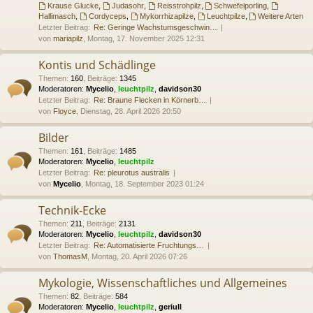
Krause Glucke
,
Judasohr
,
Reisstrohpilz
,
Schwefelporling
,
Hallimasch
,
Cordyceps
,
Mykorrhizapilze
,
Leuchtpilze
,
Weitere Arten
Letzter Beitrag:
Re: Geringe Wachstumsgeschwin…
von
mariapilz
, Montag, 17. November 2025 12:31
Kontis und Schädlinge
Themen
:
160
,
Beiträge
:
1345
Moderatoren:
Mycelio
,
leuchtpilz
,
davidson30
Letzter Beitrag:
Re: Braune Flecken in Körnerb…
von
Floyce
, Dienstag, 28. April 2026 20:50
Bilder
Themen
:
161
,
Beiträge
:
1485
Moderatoren:
Mycelio
,
leuchtpilz
Letzter Beitrag:
Re: pleurotus australis
von
Mycelio
, Montag, 18. September 2023 01:24
Technik-Ecke
Themen
:
211
,
Beiträge
:
2131
Moderatoren:
Mycelio
,
leuchtpilz
,
davidson30
Letzter Beitrag:
Re: Automatisierte Fruchtungs…
von
ThomasM
, Montag, 20. April 2026 07:26
Mykologie, Wissenschaftliches und Allgemeines
Themen
:
82
,
Beiträge
:
584
Moderatoren:
Mycelio
,
leuchtpilz
,
geriull