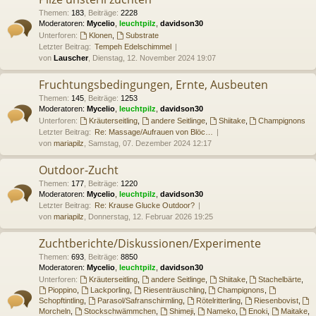
Themen
:
183
,
Beiträge
:
2228
Moderatoren:
Mycelio
,
leuchtpilz
,
davidson30
Unterforen:
Klonen
,
Substrate
Letzter Beitrag:
Tempeh Edelschimmel
von
Lauscher
, Dienstag, 12. November 2024 19:07
Fruchtungsbedingungen, Ernte, Ausbeuten
Themen
:
145
,
Beiträge
:
1253
Moderatoren:
Mycelio
,
leuchtpilz
,
davidson30
Unterforen:
Kräuterseitling
,
andere Seitlinge
,
Shiitake
,
Champignons
Letzter Beitrag:
Re: Massage/Aufrauen von Blöc…
von
mariapilz
, Samstag, 07. Dezember 2024 12:17
Outdoor-Zucht
Themen
:
177
,
Beiträge
:
1220
Moderatoren:
Mycelio
,
leuchtpilz
,
davidson30
Letzter Beitrag:
Re: Krause Glucke Outdoor?
von
mariapilz
, Donnerstag, 12. Februar 2026 19:25
Zuchtberichte/Diskussionen/Experimente
Themen
:
693
,
Beiträge
:
8850
Moderatoren:
Mycelio
,
leuchtpilz
,
davidson30
Unterforen:
Kräuterseitling
,
andere Seitlinge
,
Shiitake
,
Stachelbärte
,
Pioppino
,
Lackporling
,
Riesenträuschling
,
Champignons
,
Schopftintling
,
Parasol/Safranschirmling
,
Rötelritterling
,
Riesenbovist
,
Morcheln
,
Stockschwämmchen
,
Shimeji
,
Nameko
,
Enoki
,
Maitake
,