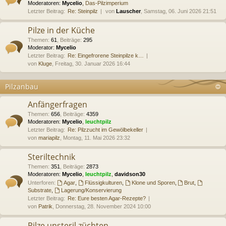
Moderatoren:
Mycelio
,
Das-Pilzimperium
Letzter Beitrag:
Re: Steinpilz
von
Lauscher
, Samstag, 06. Juni 2026 21:51
Pilze in der Küche
Themen
:
61
,
Beiträge
:
295
Moderator:
Mycelio
Letzter Beitrag:
Re: Eingefrorene Steinpilze k…
von
Kluge
, Freitag, 30. Januar 2026 16:44
Pilzanbau
Anfängerfragen
Themen
:
656
,
Beiträge
:
4359
Moderatoren:
Mycelio
,
leuchtpilz
Letzter Beitrag:
Re: Pilzzucht im Gewölbekeller
von
mariapilz
, Montag, 11. Mai 2026 23:32
Steriltechnik
Themen
:
351
,
Beiträge
:
2873
Moderatoren:
Mycelio
,
leuchtpilz
,
davidson30
Unterforen:
Agar
,
Flüssigkulturen
,
Klone und Sporen
,
Brut
,
Substrate
,
Lagerung/Konservierung
Letzter Beitrag:
Re: Eure besten Agar-Rezepte?
von
Patrik
, Donnerstag, 28. November 2024 10:00
Pilze unsteril züchten