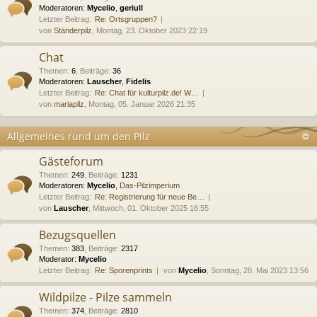
Moderatoren:
Mycelio
,
geriull
Letzter Beitrag:
Re: Ortsgruppen?
von
Ständerpilz
, Montag, 23. Oktober 2023 22:19
Chat
Themen
:
6
,
Beiträge
:
36
Moderatoren:
Lauscher
,
Fidelis
Letzter Beitrag:
Re: Chat für kulturpilz.de! W…
von
mariapilz
, Montag, 05. Januar 2026 21:35
Allgemeines rund um den Pilz
Gästeforum
Themen
:
249
,
Beiträge
:
1231
Moderatoren:
Mycelio
,
Das-Pilzimperium
Letzter Beitrag:
Re: Registrierung für neue Be…
von
Lauscher
, Mittwoch, 01. Oktober 2025 16:55
Bezugsquellen
Themen
:
383
,
Beiträge
:
2317
Moderator:
Mycelio
Letzter Beitrag:
Re: Sporenprints
von
Mycelio
, Sonntag, 28. Mai 2023 13:56
Wildpilze - Pilze sammeln
Themen
:
374
,
Beiträge
:
2810