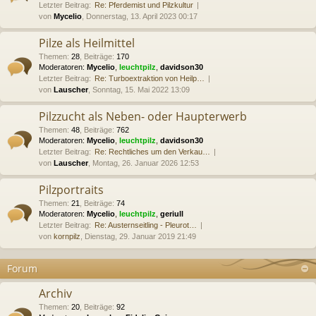
Letzter Beitrag:
Re: Pferdemist und Pilzkultur
von
Mycelio
, Donnerstag, 13. April 2023 00:17
Pilze als Heilmittel
Themen
:
28
,
Beiträge
:
170
Moderatoren:
Mycelio
,
leuchtpilz
,
davidson30
Letzter Beitrag:
Re: Turboextraktion von Heilp…
von
Lauscher
, Sonntag, 15. Mai 2022 13:09
Pilzzucht als Neben- oder Haupterwerb
Themen
:
48
,
Beiträge
:
762
Moderatoren:
Mycelio
,
leuchtpilz
,
davidson30
Letzter Beitrag:
Re: Rechtliches um den Verkau…
von
Lauscher
, Montag, 26. Januar 2026 12:53
Pilzportraits
Themen
:
21
,
Beiträge
:
74
Moderatoren:
Mycelio
,
leuchtpilz
,
geriull
Letzter Beitrag:
Re: Austernseitling - Pleurot…
von
kornpilz
, Dienstag, 29. Januar 2019 21:49
Forum
Archiv
Themen
:
20
,
Beiträge
:
92