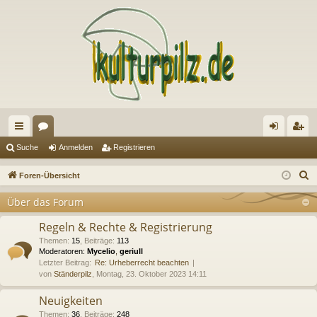
ch
or
n
eg
Suche
Anmelden
Registrieren
ne
en
m
ist
S
Foren-Übersicht
llz
el
rie
u
Über das Forum
c
ug
de
re
h
Regeln & Rechte & Registrierung
riff
n
n
e
Themen
:
15
,
Beiträge
:
113
Moderatoren:
Mycelio
,
geriull
Letzter Beitrag:
Re: Urheberrecht beachten
von
Ständerpilz
, Montag, 23. Oktober 2023 14:11
Neuigkeiten
Themen
:
36
,
Beiträge
:
248