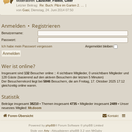
Moderatoren:
Lauscher
,
Fidelis
,
Geier
Letzter Beitrag:
Re: Buch: Pilze im Garten 2. …
von
Gasi
, Dienstag, 24. Juni 2014 07:50
Anmelden
•
Registrieren
Benutzername:
Passwort:
Ich habe mein Passwort vergessen
Angemeldet bleiben
Wer ist online?
Insgesamt sind
132
Besucher online :: 4 sichtbare Mitglieder, 0 unsichtbare Mitglieder und
128 Gäste (basierend auf den aktiven Besuchern der letzten 5 Minuten)
Der Besucherrekord liegt bei
5846
Besuchern, die am Freitag, 17. Oktober 2025 17:12
gleichzeitig online waren.
Statistik
Beiträge insgesamt
38210
• Themen insgesamt
4735
• Mitglieder insgesamt
2489
• Unser
neuestes Mitglied:
Mr.doom
Foren-Übersicht
Kontakt
Powered by
phpBB
® Forum Software © phpBB Limited
Style von
Arty
- Aktualisieren phpBB 3.2 von MrGaby