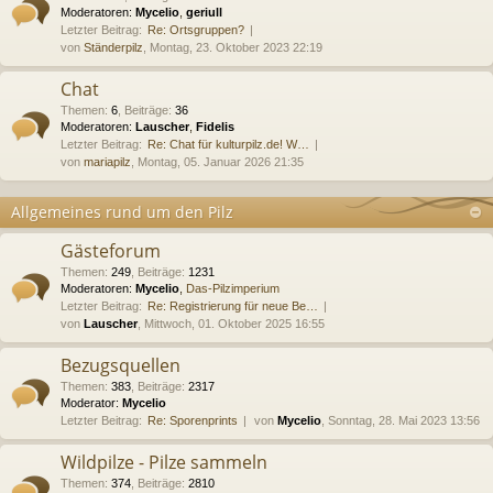
Moderatoren:
Mycelio
,
geriull
Letzter Beitrag:
Re: Ortsgruppen?
von
Ständerpilz
, Montag, 23. Oktober 2023 22:19
Chat
Themen
:
6
,
Beiträge
:
36
Moderatoren:
Lauscher
,
Fidelis
Letzter Beitrag:
Re: Chat für kulturpilz.de! W…
von
mariapilz
, Montag, 05. Januar 2026 21:35
Allgemeines rund um den Pilz
Gästeforum
Themen
:
249
,
Beiträge
:
1231
Moderatoren:
Mycelio
,
Das-Pilzimperium
Letzter Beitrag:
Re: Registrierung für neue Be…
von
Lauscher
, Mittwoch, 01. Oktober 2025 16:55
Bezugsquellen
Themen
:
383
,
Beiträge
:
2317
Moderator:
Mycelio
Letzter Beitrag:
Re: Sporenprints
von
Mycelio
, Sonntag, 28. Mai 2023 13:56
Wildpilze - Pilze sammeln
Themen
:
374
,
Beiträge
:
2810