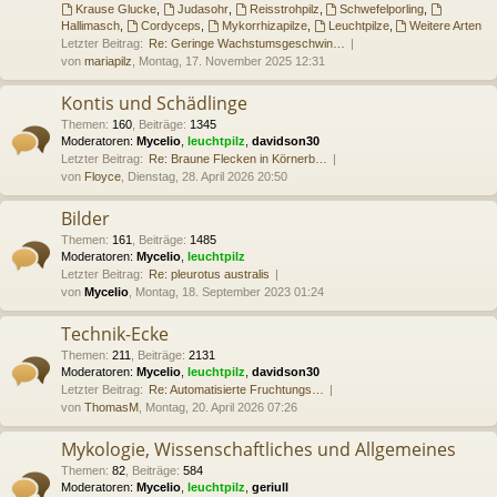
Krause Glucke
,
Judasohr
,
Reisstrohpilz
,
Schwefelporling
,
Hallimasch
,
Cordyceps
,
Mykorrhizapilze
,
Leuchtpilze
,
Weitere Arten
Letzter Beitrag:
Re: Geringe Wachstumsgeschwin…
von
mariapilz
, Montag, 17. November 2025 12:31
Kontis und Schädlinge
Themen
:
160
,
Beiträge
:
1345
Moderatoren:
Mycelio
,
leuchtpilz
,
davidson30
Letzter Beitrag:
Re: Braune Flecken in Körnerb…
von
Floyce
, Dienstag, 28. April 2026 20:50
Bilder
Themen
:
161
,
Beiträge
:
1485
Moderatoren:
Mycelio
,
leuchtpilz
Letzter Beitrag:
Re: pleurotus australis
von
Mycelio
, Montag, 18. September 2023 01:24
Technik-Ecke
Themen
:
211
,
Beiträge
:
2131
Moderatoren:
Mycelio
,
leuchtpilz
,
davidson30
Letzter Beitrag:
Re: Automatisierte Fruchtungs…
von
ThomasM
, Montag, 20. April 2026 07:26
Mykologie, Wissenschaftliches und Allgemeines
Themen
:
82
,
Beiträge
:
584
Moderatoren:
Mycelio
,
leuchtpilz
,
geriull