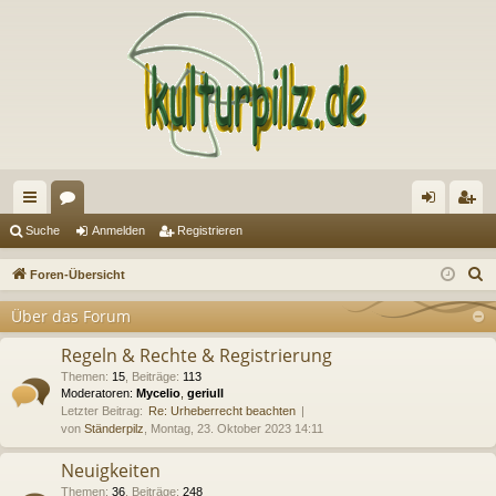
ch
or
n
eg
Suche
Anmelden
Registrieren
ne
en
m
ist
S
Foren-Übersicht
llz
el
rie
u
Über das Forum
c
ug
de
re
h
Regeln & Rechte & Registrierung
riff
n
n
e
Themen
:
15
,
Beiträge
:
113
Moderatoren:
Mycelio
,
geriull
Letzter Beitrag:
Re: Urheberrecht beachten
von
Ständerpilz
, Montag, 23. Oktober 2023 14:11
Neuigkeiten
Themen
:
36
,
Beiträge
:
248