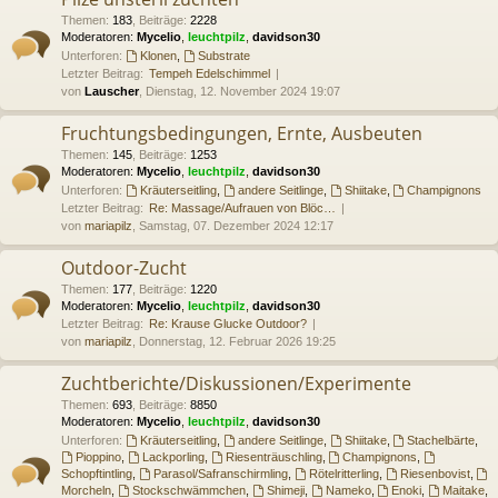
Themen
:
183
,
Beiträge
:
2228
Moderatoren:
Mycelio
,
leuchtpilz
,
davidson30
Unterforen:
Klonen
,
Substrate
Letzter Beitrag:
Tempeh Edelschimmel
von
Lauscher
, Dienstag, 12. November 2024 19:07
Fruchtungsbedingungen, Ernte, Ausbeuten
Themen
:
145
,
Beiträge
:
1253
Moderatoren:
Mycelio
,
leuchtpilz
,
davidson30
Unterforen:
Kräuterseitling
,
andere Seitlinge
,
Shiitake
,
Champignons
Letzter Beitrag:
Re: Massage/Aufrauen von Blöc…
von
mariapilz
, Samstag, 07. Dezember 2024 12:17
Outdoor-Zucht
Themen
:
177
,
Beiträge
:
1220
Moderatoren:
Mycelio
,
leuchtpilz
,
davidson30
Letzter Beitrag:
Re: Krause Glucke Outdoor?
von
mariapilz
, Donnerstag, 12. Februar 2026 19:25
Zuchtberichte/Diskussionen/Experimente
Themen
:
693
,
Beiträge
:
8850
Moderatoren:
Mycelio
,
leuchtpilz
,
davidson30
Unterforen:
Kräuterseitling
,
andere Seitlinge
,
Shiitake
,
Stachelbärte
,
Pioppino
,
Lackporling
,
Riesenträuschling
,
Champignons
,
Schopftintling
,
Parasol/Safranschirmling
,
Rötelritterling
,
Riesenbovist
,
Morcheln
,
Stockschwämmchen
,
Shimeji
,
Nameko
,
Enoki
,
Maitake
,