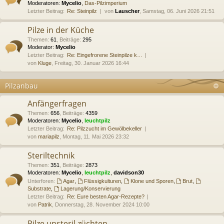
Moderatoren:
Mycelio
,
Das-Pilzimperium
Letzter Beitrag:
Re: Steinpilz
von
Lauscher
, Samstag, 06. Juni 2026 21:51
Pilze in der Küche
Themen
:
61
,
Beiträge
:
295
Moderator:
Mycelio
Letzter Beitrag:
Re: Eingefrorene Steinpilze k…
von
Kluge
, Freitag, 30. Januar 2026 16:44
Pilzanbau
Anfängerfragen
Themen
:
656
,
Beiträge
:
4359
Moderatoren:
Mycelio
,
leuchtpilz
Letzter Beitrag:
Re: Pilzzucht im Gewölbekeller
von
mariapilz
, Montag, 11. Mai 2026 23:32
Steriltechnik
Themen
:
351
,
Beiträge
:
2873
Moderatoren:
Mycelio
,
leuchtpilz
,
davidson30
Unterforen:
Agar
,
Flüssigkulturen
,
Klone und Sporen
,
Brut
,
Substrate
,
Lagerung/Konservierung
Letzter Beitrag:
Re: Eure besten Agar-Rezepte?
von
Patrik
, Donnerstag, 28. November 2024 10:00
Pilze unsteril züchten