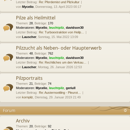
Letzter Beitrag:
Re: Pferdemist und Pilzkultur
von
Mycelio
, Donnerstag, 13. April 2023 00:17
Pilze als Heilmittel
Themen
:
28
,
Beiträge
:
170
Moderatoren:
Mycelio
,
leuchtpilz
,
davidson30
Letzter Beitrag:
Re: Turboextraktion von Heilp…
von
Lauscher
, Sonntag, 15. Mai 2022 13:09
Pilzzucht als Neben- oder Haupterwerb
Themen
:
48
,
Beiträge
:
762
Moderatoren:
Mycelio
,
leuchtpilz
,
davidson30
Letzter Beitrag:
Re: Rechtliches um den Verkau…
von
Lauscher
, Montag, 26. Januar 2026 12:53
Pilzportraits
Themen
:
21
,
Beiträge
:
74
Moderatoren:
Mycelio
,
leuchtpilz
,
geriull
Letzter Beitrag:
Re: Austernseitling - Pleurot…
von
kornpilz
, Dienstag, 29. Januar 2019 21:49
Forum
Archiv
Themen
:
20
,
Beiträge
:
92