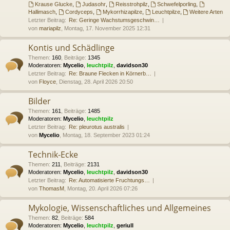
Krause Glucke
,
Judasohr
,
Reisstrohpilz
,
Schwefelporling
,
Hallimasch
,
Cordyceps
,
Mykorrhizapilze
,
Leuchtpilze
,
Weitere Arten
Letzter Beitrag:
Re: Geringe Wachstumsgeschwin…
von
mariapilz
, Montag, 17. November 2025 12:31
Kontis und Schädlinge
Themen
:
160
,
Beiträge
:
1345
Moderatoren:
Mycelio
,
leuchtpilz
,
davidson30
Letzter Beitrag:
Re: Braune Flecken in Körnerb…
von
Floyce
, Dienstag, 28. April 2026 20:50
Bilder
Themen
:
161
,
Beiträge
:
1485
Moderatoren:
Mycelio
,
leuchtpilz
Letzter Beitrag:
Re: pleurotus australis
von
Mycelio
, Montag, 18. September 2023 01:24
Technik-Ecke
Themen
:
211
,
Beiträge
:
2131
Moderatoren:
Mycelio
,
leuchtpilz
,
davidson30
Letzter Beitrag:
Re: Automatisierte Fruchtungs…
von
ThomasM
, Montag, 20. April 2026 07:26
Mykologie, Wissenschaftliches und Allgemeines
Themen
:
82
,
Beiträge
:
584
Moderatoren:
Mycelio
,
leuchtpilz
,
geriull