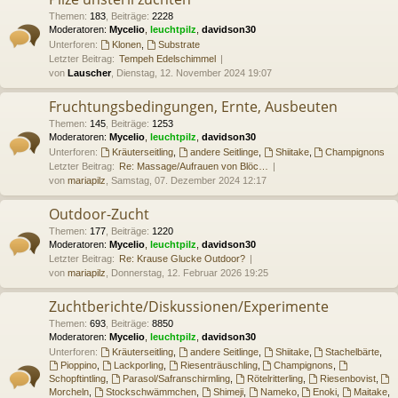
Themen
:
183
,
Beiträge
:
2228
Moderatoren:
Mycelio
,
leuchtpilz
,
davidson30
Unterforen:
Klonen
,
Substrate
Letzter Beitrag:
Tempeh Edelschimmel
von
Lauscher
, Dienstag, 12. November 2024 19:07
Fruchtungsbedingungen, Ernte, Ausbeuten
Themen
:
145
,
Beiträge
:
1253
Moderatoren:
Mycelio
,
leuchtpilz
,
davidson30
Unterforen:
Kräuterseitling
,
andere Seitlinge
,
Shiitake
,
Champignons
Letzter Beitrag:
Re: Massage/Aufrauen von Blöc…
von
mariapilz
, Samstag, 07. Dezember 2024 12:17
Outdoor-Zucht
Themen
:
177
,
Beiträge
:
1220
Moderatoren:
Mycelio
,
leuchtpilz
,
davidson30
Letzter Beitrag:
Re: Krause Glucke Outdoor?
von
mariapilz
, Donnerstag, 12. Februar 2026 19:25
Zuchtberichte/Diskussionen/Experimente
Themen
:
693
,
Beiträge
:
8850
Moderatoren:
Mycelio
,
leuchtpilz
,
davidson30
Unterforen:
Kräuterseitling
,
andere Seitlinge
,
Shiitake
,
Stachelbärte
,
Pioppino
,
Lackporling
,
Riesenträuschling
,
Champignons
,
Schopftintling
,
Parasol/Safranschirmling
,
Rötelritterling
,
Riesenbovist
,
Morcheln
,
Stockschwämmchen
,
Shimeji
,
Nameko
,
Enoki
,
Maitake
,