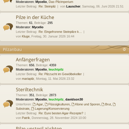
Moderatoren:
Mycelio
,
Das-Pilzimperium
Letzter Beitrag:
Re: Steinpilz
von
Lauscher
, Samstag, 06. Juni 2026 21:51
Pilze in der Küche
Themen
:
61
,
Beiträge
:
295
Moderator:
Mycelio
Letzter Beitrag:
Re: Eingefrorene Steinpilze k…
von
Kluge
, Freitag, 30. Januar 2026 16:44
Pilzanbau
Anfängerfragen
Themen
:
656
,
Beiträge
:
4359
Moderatoren:
Mycelio
,
leuchtpilz
Letzter Beitrag:
Re: Pilzzucht im Gewölbekeller
von
mariapilz
, Montag, 11. Mai 2026 23:32
Steriltechnik
Themen
:
351
,
Beiträge
:
2873
Moderatoren:
Mycelio
,
leuchtpilz
,
davidson30
Unterforen:
Agar
,
Flüssigkulturen
,
Klone und Sporen
,
Brut
,
Substrate
,
Lagerung/Konservierung
Letzter Beitrag:
Re: Eure besten Agar-Rezepte?
von
Patrik
, Donnerstag, 28. November 2024 10:00
Pilze unsteril züchten