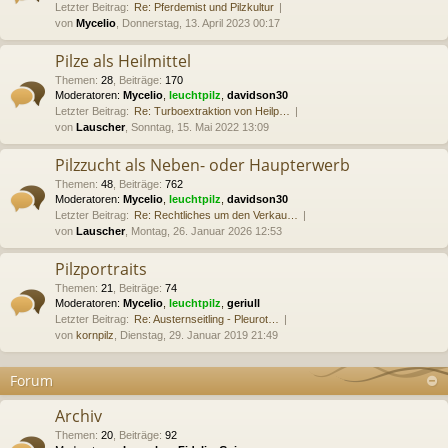
Letzter Beitrag:
Re: Pferdemist und Pilzkultur
von
Mycelio
, Donnerstag, 13. April 2023 00:17
Pilze als Heilmittel
Themen
:
28
,
Beiträge
:
170
Moderatoren:
Mycelio
,
leuchtpilz
,
davidson30
Letzter Beitrag:
Re: Turboextraktion von Heilp…
von
Lauscher
, Sonntag, 15. Mai 2022 13:09
Pilzzucht als Neben- oder Haupterwerb
Themen
:
48
,
Beiträge
:
762
Moderatoren:
Mycelio
,
leuchtpilz
,
davidson30
Letzter Beitrag:
Re: Rechtliches um den Verkau…
von
Lauscher
, Montag, 26. Januar 2026 12:53
Pilzportraits
Themen
:
21
,
Beiträge
:
74
Moderatoren:
Mycelio
,
leuchtpilz
,
geriull
Letzter Beitrag:
Re: Austernseitling - Pleurot…
von
kornpilz
, Dienstag, 29. Januar 2019 21:49
Forum
Archiv
Themen
:
20
,
Beiträge
:
92