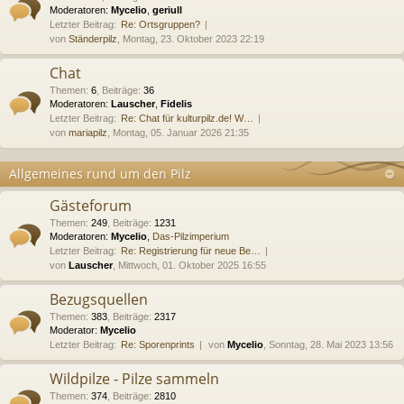
Moderatoren:
Mycelio
,
geriull
Letzter Beitrag:
Re: Ortsgruppen?
von
Ständerpilz
, Montag, 23. Oktober 2023 22:19
Chat
Themen
:
6
,
Beiträge
:
36
Moderatoren:
Lauscher
,
Fidelis
Letzter Beitrag:
Re: Chat für kulturpilz.de! W…
von
mariapilz
, Montag, 05. Januar 2026 21:35
Allgemeines rund um den Pilz
Gästeforum
Themen
:
249
,
Beiträge
:
1231
Moderatoren:
Mycelio
,
Das-Pilzimperium
Letzter Beitrag:
Re: Registrierung für neue Be…
von
Lauscher
, Mittwoch, 01. Oktober 2025 16:55
Bezugsquellen
Themen
:
383
,
Beiträge
:
2317
Moderator:
Mycelio
Letzter Beitrag:
Re: Sporenprints
von
Mycelio
, Sonntag, 28. Mai 2023 13:56
Wildpilze - Pilze sammeln
Themen
:
374
,
Beiträge
:
2810