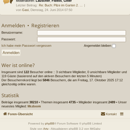
Moderatoren:
Lauscher
,
Fidelis
,
Geier
Letzter Beitrag:
Re: Buch: Pilze im Garten 2. …
von
Gasi
, Dienstag, 24. Juni 2014 07:50
Anmelden
•
Registrieren
Benutzername:
Passwort:
Ich habe mein Passwort vergessen
Angemeldet bleiben
Wer ist online?
Insgesamt sind
122
Besucher online :: 3 sichtbare Mitglieder, 0 unsichtbare Mitglieder und
119 Gäste (basierend auf den aktiven Besuchern der letzten 5 Minuten)
Der Besucherrekord liegt bei
5846
Besuchern, die am Freitag, 17. Oktober 2025 17:12
gleichzeitig online waren.
Statistik
Beiträge insgesamt
38210
• Themen insgesamt
4735
• Mitglieder insgesamt
2489
• Unser
neuestes Mitglied:
Mr.doom
Foren-Übersicht
Kontakt
Powered by
phpBB
® Forum Software © phpBB Limited
Style von
Arty
- Aktualisieren phpBB 3.2 von MrGaby