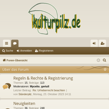
ch
or
n
eg
Suche
Anmelden
Registrieren
ne
en
m
ist
S
Foren-Übersicht
llz
el
rie
u
Über das Forum
c
ug
de
re
h
Regeln & Rechte & Registrierung
riff
n
n
e
Themen
:
15
,
Beiträge
:
113
Moderatoren:
Mycelio
,
geriull
Letzter Beitrag:
Re: Urheberrecht beachten
von
Ständerpilz
, Montag, 23. Oktober 2023 14:11
Neuigkeiten
Themen
:
36
,
Beiträge
:
248