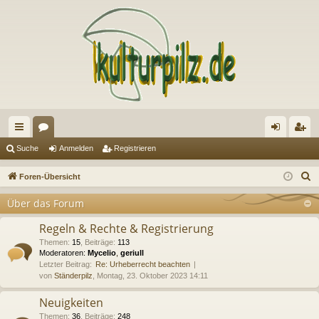
ch
or
n
eg
Suche
Anmelden
Registrieren
ne
en
m
ist
S
Foren-Übersicht
llz
el
rie
u
Über das Forum
c
ug
de
re
h
Regeln & Rechte & Registrierung
riff
n
n
e
Themen
:
15
,
Beiträge
:
113
Moderatoren:
Mycelio
,
geriull
Letzter Beitrag:
Re: Urheberrecht beachten
von
Ständerpilz
, Montag, 23. Oktober 2023 14:11
Neuigkeiten
Themen
:
36
,
Beiträge
:
248