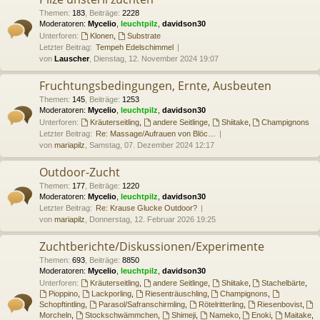
Themen
:
183
,
Beiträge
:
2228
Moderatoren:
Mycelio
,
leuchtpilz
,
davidson30
Unterforen:
Klonen
,
Substrate
Letzter Beitrag:
Tempeh Edelschimmel
von
Lauscher
, Dienstag, 12. November 2024 19:07
Fruchtungsbedingungen, Ernte, Ausbeuten
Themen
:
145
,
Beiträge
:
1253
Moderatoren:
Mycelio
,
leuchtpilz
,
davidson30
Unterforen:
Kräuterseitling
,
andere Seitlinge
,
Shiitake
,
Champignons
Letzter Beitrag:
Re: Massage/Aufrauen von Blöc…
von
mariapilz
, Samstag, 07. Dezember 2024 12:17
Outdoor-Zucht
Themen
:
177
,
Beiträge
:
1220
Moderatoren:
Mycelio
,
leuchtpilz
,
davidson30
Letzter Beitrag:
Re: Krause Glucke Outdoor?
von
mariapilz
, Donnerstag, 12. Februar 2026 19:25
Zuchtberichte/Diskussionen/Experimente
Themen
:
693
,
Beiträge
:
8850
Moderatoren:
Mycelio
,
leuchtpilz
,
davidson30
Unterforen:
Kräuterseitling
,
andere Seitlinge
,
Shiitake
,
Stachelbärte
,
Pioppino
,
Lackporling
,
Riesenträuschling
,
Champignons
,
Schopftintling
,
Parasol/Safranschirmling
,
Rötelritterling
,
Riesenbovist
,
Morcheln
,
Stockschwämmchen
,
Shimeji
,
Nameko
,
Enoki
,
Maitake
,