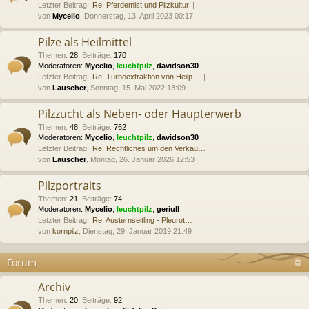
Letzter Beitrag:
Re: Pferdemist und Pilzkultur
von
Mycelio
, Donnerstag, 13. April 2023 00:17
Pilze als Heilmittel
Themen
:
28
,
Beiträge
:
170
Moderatoren:
Mycelio
,
leuchtpilz
,
davidson30
Letzter Beitrag:
Re: Turboextraktion von Heilp…
von
Lauscher
, Sonntag, 15. Mai 2022 13:09
Pilzzucht als Neben- oder Haupterwerb
Themen
:
48
,
Beiträge
:
762
Moderatoren:
Mycelio
,
leuchtpilz
,
davidson30
Letzter Beitrag:
Re: Rechtliches um den Verkau…
von
Lauscher
, Montag, 26. Januar 2026 12:53
Pilzportraits
Themen
:
21
,
Beiträge
:
74
Moderatoren:
Mycelio
,
leuchtpilz
,
geriull
Letzter Beitrag:
Re: Austernseitling - Pleurot…
von
kornpilz
, Dienstag, 29. Januar 2019 21:49
Forum
Archiv
Themen
:
20
,
Beiträge
:
92