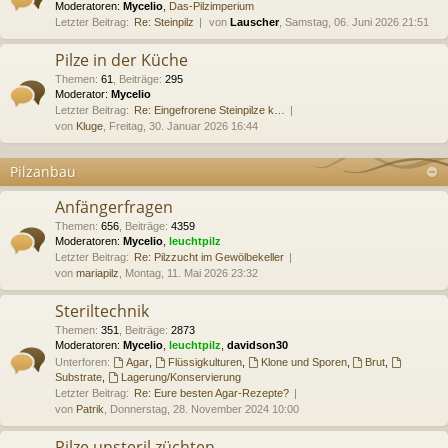
Moderatoren:
Mycelio
,
Das-Pilzimperium
Letzter Beitrag:
Re: Steinpilz
von
Lauscher
, Samstag, 06. Juni 2026 21:51
Pilze in der Küche
Themen
:
61
,
Beiträge
:
295
Moderator:
Mycelio
Letzter Beitrag:
Re: Eingefrorene Steinpilze k…
von
Kluge
, Freitag, 30. Januar 2026 16:44
Pilzanbau
Anfängerfragen
Themen
:
656
,
Beiträge
:
4359
Moderatoren:
Mycelio
,
leuchtpilz
Letzter Beitrag:
Re: Pilzzucht im Gewölbekeller
von
mariapilz
, Montag, 11. Mai 2026 23:32
Steriltechnik
Themen
:
351
,
Beiträge
:
2873
Moderatoren:
Mycelio
,
leuchtpilz
,
davidson30
Unterforen:
Agar
,
Flüssigkulturen
,
Klone und Sporen
,
Brut
,
Substrate
,
Lagerung/Konservierung
Letzter Beitrag:
Re: Eure besten Agar-Rezepte?
von
Patrik
, Donnerstag, 28. November 2024 10:00
Pilze unsteril züchten