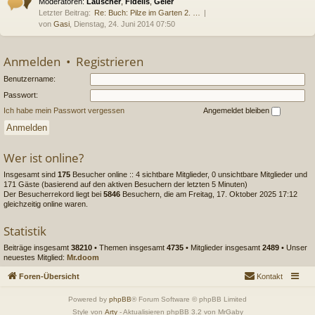
Moderatoren:
Lauscher
,
Fidelis
,
Geier
Letzter Beitrag:
Re: Buch: Pilze im Garten 2. …
von
Gasi
, Dienstag, 24. Juni 2014 07:50
Anmelden
•
Registrieren
Benutzername:
Passwort:
Ich habe mein Passwort vergessen
Angemeldet bleiben
Wer ist online?
Insgesamt sind
175
Besucher online :: 4 sichtbare Mitglieder, 0 unsichtbare Mitglieder und
171 Gäste (basierend auf den aktiven Besuchern der letzten 5 Minuten)
Der Besucherrekord liegt bei
5846
Besuchern, die am Freitag, 17. Oktober 2025 17:12
gleichzeitig online waren.
Statistik
Beiträge insgesamt
38210
• Themen insgesamt
4735
• Mitglieder insgesamt
2489
• Unser
neuestes Mitglied:
Mr.doom
Foren-Übersicht
Kontakt
Powered by
phpBB
® Forum Software © phpBB Limited
Style von
Arty
- Aktualisieren phpBB 3.2 von MrGaby