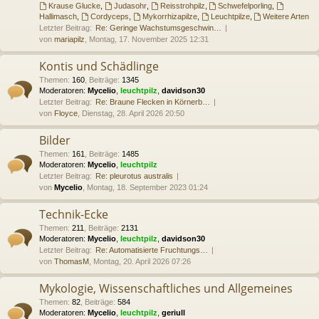
Krause Glucke
,
Judasohr
,
Reisstrohpilz
,
Schwefelporling
,
Hallimasch
,
Cordyceps
,
Mykorrhizapilze
,
Leuchtpilze
,
Weitere Arten
Letzter Beitrag:
Re: Geringe Wachstumsgeschwin…
von
mariapilz
, Montag, 17. November 2025 12:31
Kontis und Schädlinge
Themen
:
160
,
Beiträge
:
1345
Moderatoren:
Mycelio
,
leuchtpilz
,
davidson30
Letzter Beitrag:
Re: Braune Flecken in Körnerb…
von
Floyce
, Dienstag, 28. April 2026 20:50
Bilder
Themen
:
161
,
Beiträge
:
1485
Moderatoren:
Mycelio
,
leuchtpilz
Letzter Beitrag:
Re: pleurotus australis
von
Mycelio
, Montag, 18. September 2023 01:24
Technik-Ecke
Themen
:
211
,
Beiträge
:
2131
Moderatoren:
Mycelio
,
leuchtpilz
,
davidson30
Letzter Beitrag:
Re: Automatisierte Fruchtungs…
von
ThomasM
, Montag, 20. April 2026 07:26
Mykologie, Wissenschaftliches und Allgemeines
Themen
:
82
,
Beiträge
:
584
Moderatoren:
Mycelio
,
leuchtpilz
,
geriull