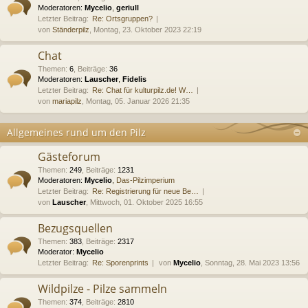
Moderatoren:
Mycelio
,
geriull
Letzter Beitrag:
Re: Ortsgruppen?
von
Ständerpilz
, Montag, 23. Oktober 2023 22:19
Chat
Themen
:
6
,
Beiträge
:
36
Moderatoren:
Lauscher
,
Fidelis
Letzter Beitrag:
Re: Chat für kulturpilz.de! W…
von
mariapilz
, Montag, 05. Januar 2026 21:35
Allgemeines rund um den Pilz
Gästeforum
Themen
:
249
,
Beiträge
:
1231
Moderatoren:
Mycelio
,
Das-Pilzimperium
Letzter Beitrag:
Re: Registrierung für neue Be…
von
Lauscher
, Mittwoch, 01. Oktober 2025 16:55
Bezugsquellen
Themen
:
383
,
Beiträge
:
2317
Moderator:
Mycelio
Letzter Beitrag:
Re: Sporenprints
von
Mycelio
, Sonntag, 28. Mai 2023 13:56
Wildpilze - Pilze sammeln
Themen
:
374
,
Beiträge
:
2810