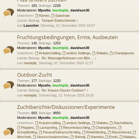
Themen
:
183
,
Beiträge
:
2228
Moderatoren:
Mycelio
,
leuchtpilz
,
davidson30
Unterforen:
Klonen
,
Substrate
Letzter Beitrag:
Tempeh Edelschimmel
von
Lauscher
, Dienstag, 12. November 2024 19:07
Fruchtungsbedingungen, Ernte, Ausbeuten
Themen
:
145
,
Beiträge
:
1253
Moderatoren:
Mycelio
,
leuchtpilz
,
davidson30
Unterforen:
Kräuterseitling
,
andere Seitlinge
,
Shiitake
,
Champignons
Letzter Beitrag:
Re: Massage/Aufrauen von Blöc…
von
mariapilz
, Samstag, 07. Dezember 2024 12:17
Outdoor-Zucht
Themen
:
177
,
Beiträge
:
1220
Moderatoren:
Mycelio
,
leuchtpilz
,
davidson30
Letzter Beitrag:
Re: Krause Glucke Outdoor?
von
mariapilz
, Donnerstag, 12. Februar 2026 19:25
Zuchtberichte/Diskussionen/Experimente
Themen
:
693
,
Beiträge
:
8850
Moderatoren:
Mycelio
,
leuchtpilz
,
davidson30
Unterforen:
Kräuterseitling
,
andere Seitlinge
,
Shiitake
,
Stachelbärte
,
Pioppino
,
Lackporling
,
Riesenträuschling
,
Champignons
,
Schopftintling
,
Parasol/Safranschirmling
,
Rötelritterling
,
Riesenbovist
,
Morcheln
,
Stockschwämmchen
,
Shimeji
,
Nameko
,
Enoki
,
Maitake
,