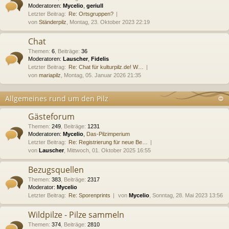
Moderatoren:
Mycelio
,
geriull
Letzter Beitrag:
Re: Ortsgruppen?
von
Ständerpilz
, Montag, 23. Oktober 2023 22:19
Chat
Themen
:
6
,
Beiträge
:
36
Moderatoren:
Lauscher
,
Fidelis
Letzter Beitrag:
Re: Chat für kulturpilz.de! W…
von
mariapilz
, Montag, 05. Januar 2026 21:35
Allgemeines rund um den Pilz
Gästeforum
Themen
:
249
,
Beiträge
:
1231
Moderatoren:
Mycelio
,
Das-Pilzimperium
Letzter Beitrag:
Re: Registrierung für neue Be…
von
Lauscher
, Mittwoch, 01. Oktober 2025 16:55
Bezugsquellen
Themen
:
383
,
Beiträge
:
2317
Moderator:
Mycelio
Letzter Beitrag:
Re: Sporenprints
von
Mycelio
, Sonntag, 28. Mai 2023 13:56
Wildpilze - Pilze sammeln
Themen
:
374
,
Beiträge
:
2810