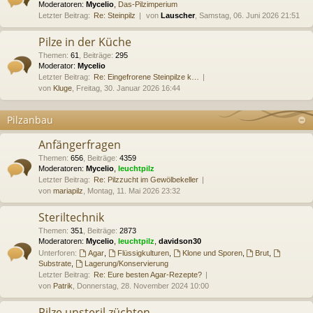
Moderatoren:
Mycelio
,
Das-Pilzimperium
Letzter Beitrag:
Re: Steinpilz
von
Lauscher
, Samstag, 06. Juni 2026 21:51
Pilze in der Küche
Themen
:
61
,
Beiträge
:
295
Moderator:
Mycelio
Letzter Beitrag:
Re: Eingefrorene Steinpilze k…
von
Kluge
, Freitag, 30. Januar 2026 16:44
Pilzanbau
Anfängerfragen
Themen
:
656
,
Beiträge
:
4359
Moderatoren:
Mycelio
,
leuchtpilz
Letzter Beitrag:
Re: Pilzzucht im Gewölbekeller
von
mariapilz
, Montag, 11. Mai 2026 23:32
Steriltechnik
Themen
:
351
,
Beiträge
:
2873
Moderatoren:
Mycelio
,
leuchtpilz
,
davidson30
Unterforen:
Agar
,
Flüssigkulturen
,
Klone und Sporen
,
Brut
,
Substrate
,
Lagerung/Konservierung
Letzter Beitrag:
Re: Eure besten Agar-Rezepte?
von
Patrik
, Donnerstag, 28. November 2024 10:00
Pilze unsteril züchten