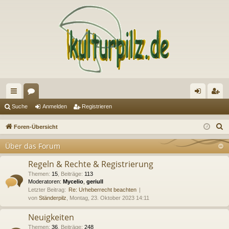
ch
or
n
eg
Suche
Anmelden
Registrieren
ne
en
m
ist
S
Foren-Übersicht
llz
el
rie
u
Über das Forum
c
ug
de
re
h
Regeln & Rechte & Registrierung
riff
n
n
e
Themen
:
15
,
Beiträge
:
113
Moderatoren:
Mycelio
,
geriull
Letzter Beitrag:
Re: Urheberrecht beachten
von
Ständerpilz
, Montag, 23. Oktober 2023 14:11
Neuigkeiten
Themen
:
36
,
Beiträge
:
248