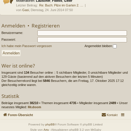
Moderatoren:
Lauscher
,
Fidelis
,
Geier
Letzter Beitrag:
Re: Buch: Pilze im Garten 2. …
von
Gasi
, Dienstag, 24. Juni 2014 07:50
Anmelden
•
Registrieren
Benutzername:
Passwort:
Ich habe mein Passwort vergessen
Angemeldet bleiben
Wer ist online?
Insgesamt sind
134
Besucher online :: 5 sichtbare Mitglieder, 0 unsichtbare Mitglieder und
129 Gäste (basierend auf den aktiven Besuchern der letzten 5 Minuten)
Der Besucherrekord liegt bei
5846
Besuchern, die am Freitag, 17. Oktober 2025 17:12
gleichzeitig online waren.
Statistik
Beiträge insgesamt
38210
• Themen insgesamt
4735
• Mitglieder insgesamt
2489
• Unser
neuestes Mitglied:
Mr.doom
Foren-Übersicht
Kontakt
Powered by
phpBB
® Forum Software © phpBB Limited
Style von
Arty
- Aktualisieren phpBB 3.2 von MrGaby