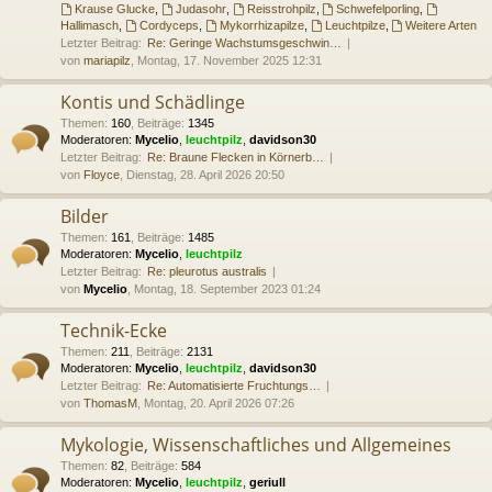
Krause Glucke
,
Judasohr
,
Reisstrohpilz
,
Schwefelporling
,
Hallimasch
,
Cordyceps
,
Mykorrhizapilze
,
Leuchtpilze
,
Weitere Arten
Letzter Beitrag:
Re: Geringe Wachstumsgeschwin…
von
mariapilz
, Montag, 17. November 2025 12:31
Kontis und Schädlinge
Themen
:
160
,
Beiträge
:
1345
Moderatoren:
Mycelio
,
leuchtpilz
,
davidson30
Letzter Beitrag:
Re: Braune Flecken in Körnerb…
von
Floyce
, Dienstag, 28. April 2026 20:50
Bilder
Themen
:
161
,
Beiträge
:
1485
Moderatoren:
Mycelio
,
leuchtpilz
Letzter Beitrag:
Re: pleurotus australis
von
Mycelio
, Montag, 18. September 2023 01:24
Technik-Ecke
Themen
:
211
,
Beiträge
:
2131
Moderatoren:
Mycelio
,
leuchtpilz
,
davidson30
Letzter Beitrag:
Re: Automatisierte Fruchtungs…
von
ThomasM
, Montag, 20. April 2026 07:26
Mykologie, Wissenschaftliches und Allgemeines
Themen
:
82
,
Beiträge
:
584
Moderatoren:
Mycelio
,
leuchtpilz
,
geriull