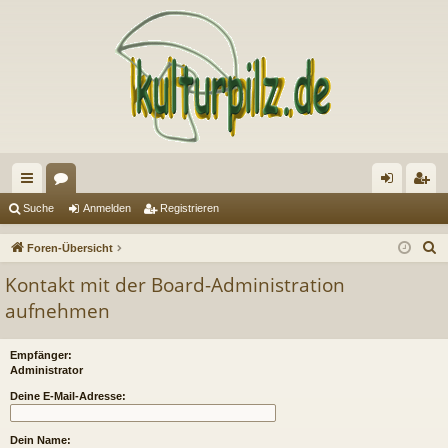
ch
or
n
eg
Suche
Anmelden
Registrieren
ne
en
m
ist
S
Foren-Übersicht
llz
el
rie
u
Kontakt mit der Board-Administration
c
ug
de
re
aufnehmen
h
riff
n
n
e
Empfänger:
Administrator
Deine E-Mail-Adresse:
Dein Name: