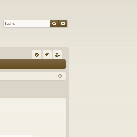
Suche
Erweiterte Suche
S
FA
n
eg
Q
m
ist
el
rie
de
re
n
n