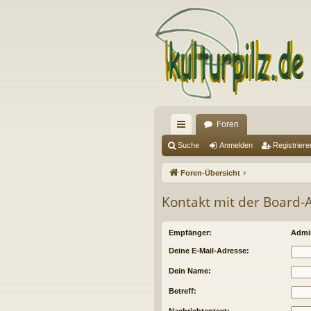
Foren
ch
Suche
Anmelden
Registriere
ne
Foren-Übersicht
llz
Kontakt mit der Board
ug
riff
Empfänger:
Admin
Deine E-Mail-Adresse:
Dein Name:
Betreff: