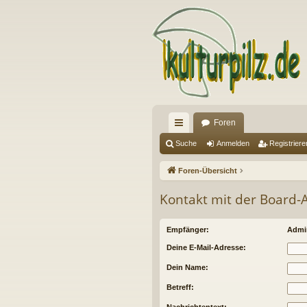
Foren
ch
Suche
Anmelden
Registriere
ne
Foren-Übersicht
llz
Kontakt mit der Board
ug
riff
Empfänger:
Admin
Deine E-Mail-Adresse:
Dein Name:
Betreff: