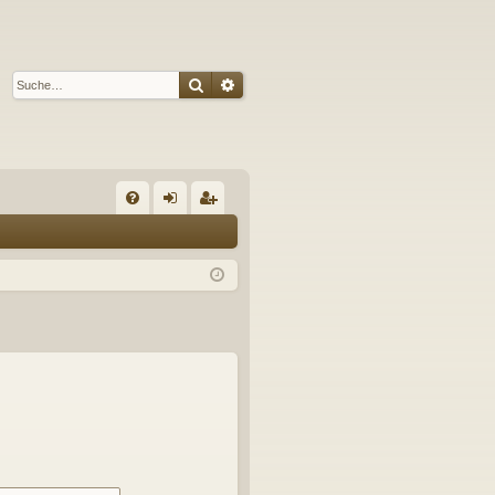
Suche
Erweiterte Suche
S
FA
n
eg
Q
m
ist
el
rie
de
re
n
n