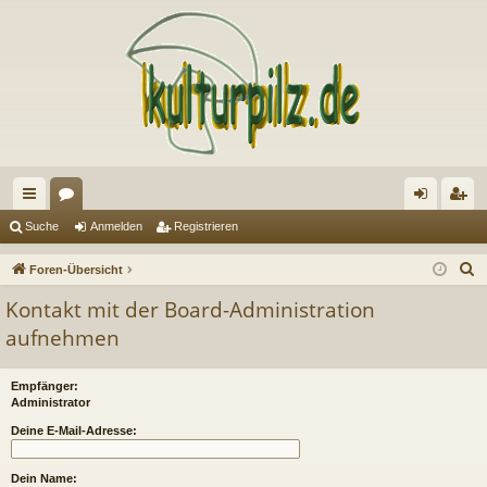
ch
or
n
eg
Suche
Anmelden
Registrieren
ne
en
m
ist
S
Foren-Übersicht
llz
el
rie
u
Kontakt mit der Board-Administration
c
ug
de
re
aufnehmen
h
riff
n
n
e
Empfänger:
Administrator
Deine E-Mail-Adresse:
Dein Name: