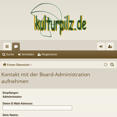
ch
or
n
eg
Suche
Anmelden
Registrieren
ne
en
m
ist
S
Foren-Übersicht
llz
el
rie
u
Kontakt mit der Board-Administration
c
ug
de
re
aufnehmen
h
riff
n
n
e
Empfänger:
Administrator
Deine E-Mail-Adresse:
Dein Name: