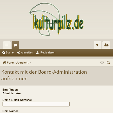
ch
or
n
eg
Suche
Anmelden
Registrieren
ne
en
m
ist
S
Foren-Übersicht
llz
el
rie
u
Kontakt mit der Board-Administration
c
ug
de
re
aufnehmen
h
riff
n
n
e
Empfänger:
Administrator
Deine E-Mail-Adresse:
Dein Name: