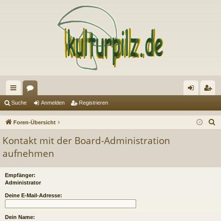
ch
or
n
eg
Suche
Anmelden
Registrieren
ne
en
m
ist
S
Foren-Übersicht
llz
el
rie
u
Kontakt mit der Board-Administration
c
ug
de
re
aufnehmen
h
riff
n
n
e
Empfänger:
Administrator
Deine E-Mail-Adresse:
Dein Name: