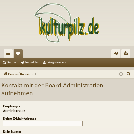
ch
or
n
eg
Suche
Anmelden
Registrieren
ne
en
m
ist
S
Foren-Übersicht
llz
el
rie
u
Kontakt mit der Board-Administration
c
ug
de
re
aufnehmen
h
riff
n
n
e
Empfänger:
Administrator
Deine E-Mail-Adresse:
Dein Name: