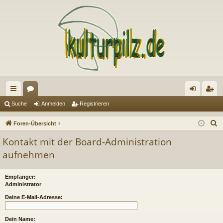
ch
or
n
eg
Suche
Anmelden
Registrieren
ne
en
m
ist
S
Foren-Übersicht
llz
el
rie
u
Kontakt mit der Board-Administration
c
ug
de
re
aufnehmen
h
riff
n
n
e
Empfänger:
Administrator
Deine E-Mail-Adresse:
Dein Name: