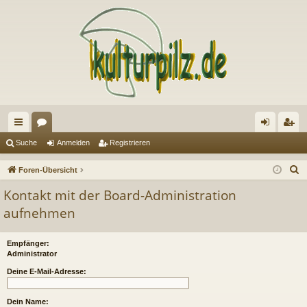
ch
or
n
eg
Suche
Anmelden
Registrieren
ne
en
m
ist
S
Foren-Übersicht
llz
el
rie
u
Kontakt mit der Board-Administration
c
ug
de
re
aufnehmen
h
riff
n
n
e
Empfänger:
Administrator
Deine E-Mail-Adresse:
Dein Name: