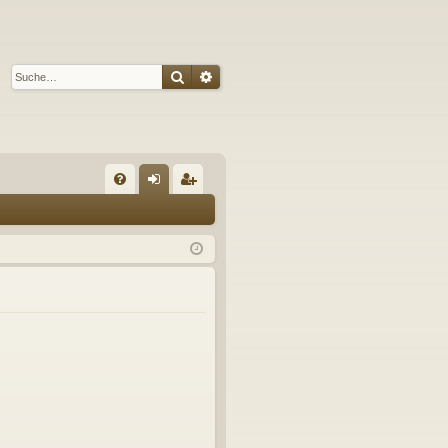
Suche
Erweiterte Suche
S
FA
n
eg
Q
m
ist
el
rie
de
re
n
n