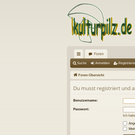
Foren
ch
Suche
Anmelden
Registriere
ne
Foren-Übersicht
llz
Du musst registriert und 
ug
riff
Benutzername:
Passwort:
Ich hab
Ange
Mein