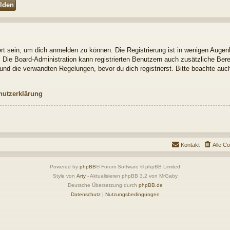
t sein, um dich anmelden zu können. Die Registrierung ist in wenigen Augenbl
. Die Board-Administration kann registrierten Benutzern auch zusätzliche Be
nd die verwandten Regelungen, bevor du dich registrierst. Bitte beachte auch
hutzerklärung
Kontakt
Alle C
Powered by
phpBB
® Forum Software © phpBB Limited
Style von
Arty
- Aktualisieren phpBB 3.2 von MrGaby
Deutsche Übersetzung durch
phpBB.de
Datenschutz
|
Nutzungsbedingungen