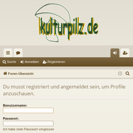
ch
or
n
eg
Suche
Anmelden
Registrieren
ne
en
m
ist
S
Foren-Übersicht
llz
el
rie
u
Du musst registriert und angemeldet sein, um Profile
c
ug
de
re
anzuschauen.
h
riff
n
n
e
Benutzername:
Passwort:
Ich habe mein Passwort vergessen