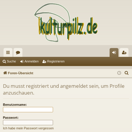
ch
or
n
eg
Suche
Anmelden
Registrieren
ne
en
m
ist
S
Foren-Übersicht
llz
el
rie
u
Du musst registriert und angemeldet sein, um Profile
c
ug
de
re
anzuschauen.
h
riff
n
n
e
Benutzername:
Passwort:
Ich habe mein Passwort vergessen