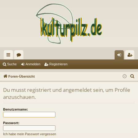
ch
or
n
eg
Suche
Anmelden
Registrieren
ne
en
m
ist
S
Foren-Übersicht
llz
el
rie
u
Du musst registriert und angemeldet sein, um Profile
c
ug
de
re
anzuschauen.
h
riff
n
n
e
Benutzername:
Passwort:
Ich habe mein Passwort vergessen