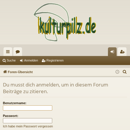
ch
or
n
eg
Suche
Anmelden
Registrieren
ne
en
m
ist
S
Foren-Übersicht
llz
el
rie
u
Du musst dich anmelden, um in diesem Forum
c
ug
de
re
Beiträge zu zitieren.
h
riff
n
n
e
Benutzername:
Passwort:
Ich habe mein Passwort vergessen