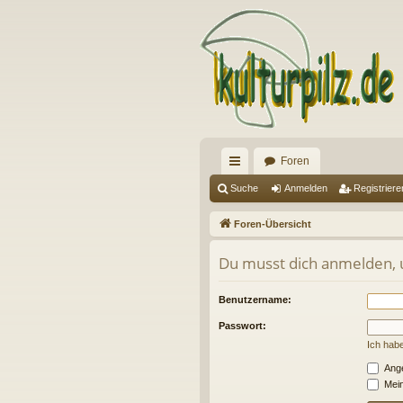
Foren
ch
Suche
Anmelden
Registriere
ne
Foren-Übersicht
llz
Du musst dich anmelden, u
ug
riff
Benutzername:
Passwort:
Ich hab
Ange
Mein