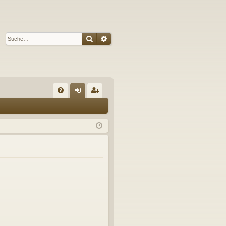
Suche
Erweiterte Suche
S
FA
n
eg
Q
m
ist
el
rie
de
re
n
n