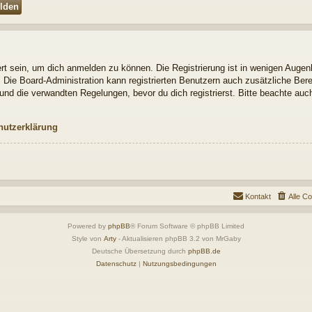
t sein, um dich anmelden zu können. Die Registrierung ist in wenigen Augenbl
. Die Board-Administration kann registrierten Benutzern auch zusätzliche Be
nd die verwandten Regelungen, bevor du dich registrierst. Bitte beachte auch
hutzerklärung
Kontakt
Alle C
Powered by
phpBB
® Forum Software © phpBB Limited
Style von
Arty
- Aktualisieren phpBB 3.2 von MrGaby
Deutsche Übersetzung durch
phpBB.de
Datenschutz
|
Nutzungsbedingungen