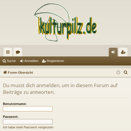
ch
or
n
eg
Suche
Anmelden
Registrieren
ne
en
m
ist
S
Foren-Übersicht
llz
el
rie
u
Du musst dich anmelden, um in diesem Forum auf
c
ug
de
re
Beiträge zu antworten.
h
riff
n
n
e
Benutzername:
Passwort:
Ich habe mein Passwort vergessen