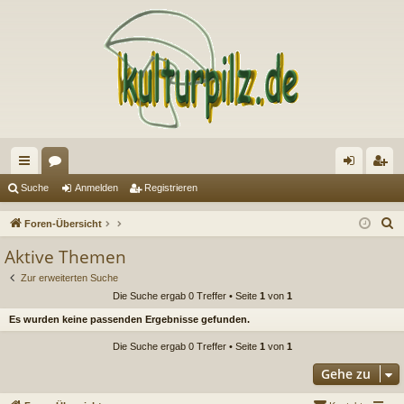
ch
or
n
eg
Suche
Anmelden
Registrieren
ne
en
m
ist
S
Foren-Übersicht
llz
el
rie
u
Aktive Themen
c
ug
de
re
Zur erweiterten Suche
h
riff
n
n
Die Suche ergab 0 Treffer • Seite
1
von
1
e
Es wurden keine passenden Ergebnisse gefunden.
Die Suche ergab 0 Treffer • Seite
1
von
1
Gehe zu