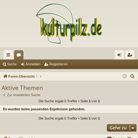
ch
or
n
eg
Suche
Anmelden
Registrieren
ne
en
m
ist
S
Foren-Übersicht
llz
el
rie
u
Aktive Themen
c
ug
de
re
Zur erweiterten Suche
h
riff
n
n
Die Suche ergab 0 Treffer • Seite
1
von
1
e
Es wurden keine passenden Ergebnisse gefunden.
Die Suche ergab 0 Treffer • Seite
1
von
1
Gehe zu