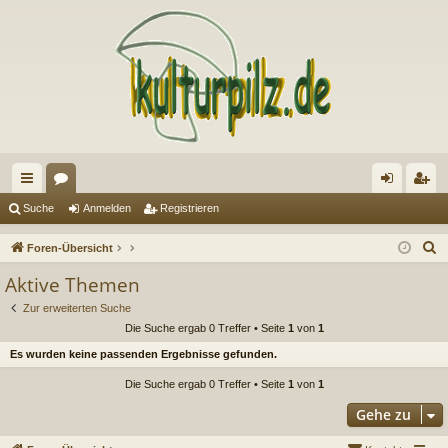
ch
or
n
eg
Suche
Anmelden
Registrieren
ne
en
m
ist
S
Foren-Übersicht
llz
el
rie
u
Aktive Themen
c
ug
de
re
Zur erweiterten Suche
h
riff
n
n
Die Suche ergab 0 Treffer • Seite
1
von
1
e
Es wurden keine passenden Ergebnisse gefunden.
Die Suche ergab 0 Treffer • Seite
1
von
1
Gehe zu