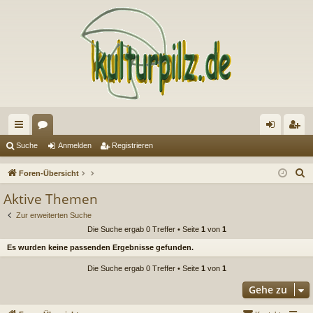
ch
or
n
eg
Suche
Anmelden
Registrieren
ne
en
m
ist
S
Foren-Übersicht
llz
el
rie
u
Aktive Themen
c
ug
de
re
Zur erweiterten Suche
h
riff
n
n
Die Suche ergab 0 Treffer • Seite
1
von
1
e
Es wurden keine passenden Ergebnisse gefunden.
Die Suche ergab 0 Treffer • Seite
1
von
1
Gehe zu