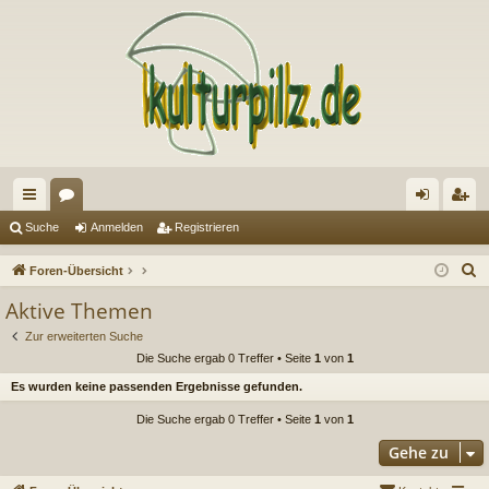
ch
or
n
eg
Suche
Anmelden
Registrieren
ne
en
m
ist
S
Foren-Übersicht
llz
el
rie
u
Aktive Themen
c
ug
de
re
Zur erweiterten Suche
h
riff
n
n
Die Suche ergab 0 Treffer • Seite
1
von
1
e
Es wurden keine passenden Ergebnisse gefunden.
Die Suche ergab 0 Treffer • Seite
1
von
1
Gehe zu