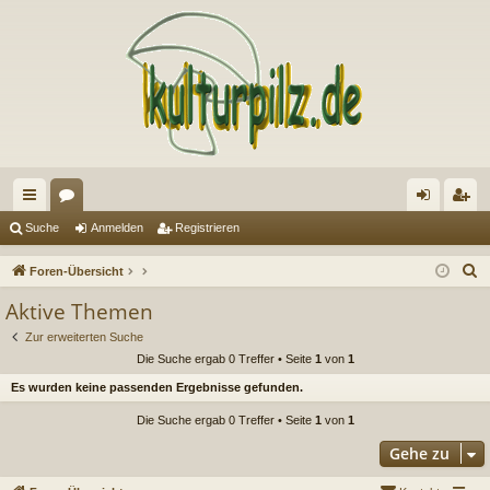
ch
or
n
eg
Suche
Anmelden
Registrieren
ne
en
m
ist
S
Foren-Übersicht
llz
el
rie
u
Aktive Themen
c
ug
de
re
Zur erweiterten Suche
h
riff
n
n
Die Suche ergab 0 Treffer • Seite
1
von
1
e
Es wurden keine passenden Ergebnisse gefunden.
Die Suche ergab 0 Treffer • Seite
1
von
1
Gehe zu