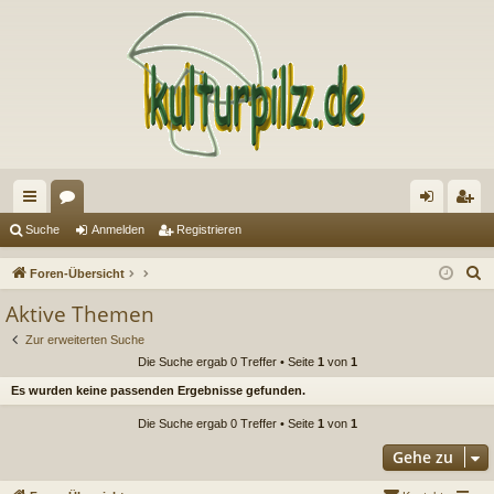
ch
or
n
eg
Suche
Anmelden
Registrieren
ne
en
m
ist
S
Foren-Übersicht
llz
el
rie
u
Aktive Themen
c
ug
de
re
Zur erweiterten Suche
h
riff
n
n
Die Suche ergab 0 Treffer • Seite
1
von
1
e
Es wurden keine passenden Ergebnisse gefunden.
Die Suche ergab 0 Treffer • Seite
1
von
1
Gehe zu