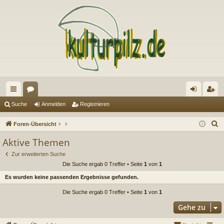
ch
or
n
eg
Suche
Anmelden
Registrieren
ne
en
m
ist
S
Foren-Übersicht
llz
el
rie
u
Aktive Themen
c
ug
de
re
Zur erweiterten Suche
h
riff
n
n
Die Suche ergab 0 Treffer • Seite
1
von
1
e
Es wurden keine passenden Ergebnisse gefunden.
Die Suche ergab 0 Treffer • Seite
1
von
1
Gehe zu