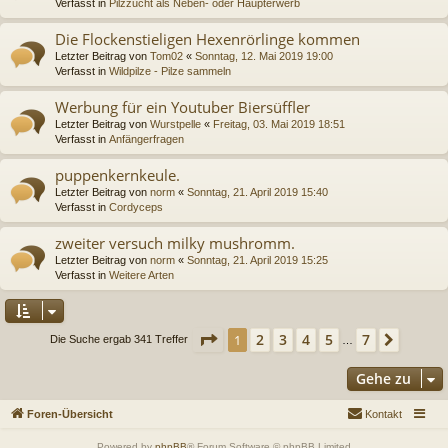
Verfasst in
Pilzzucht als Neben- oder Haupterwerb
Die Flockenstieligen Hexenrörlinge kommen
Letzter Beitrag von
Tom02
«
Sonntag, 12. Mai 2019 19:00
Verfasst in
Wildpilze - Pilze sammeln
Werbung für ein Youtuber Biersüffler
Letzter Beitrag von
Wurstpelle
«
Freitag, 03. Mai 2019 18:51
Verfasst in
Anfängerfragen
puppenkernkeule.
Letzter Beitrag von
norm
«
Sonntag, 21. April 2019 15:40
Verfasst in
Cordyceps
zweiter versuch milky mushromm.
Letzter Beitrag von
norm
«
Sonntag, 21. April 2019 15:25
Verfasst in
Weitere Arten
Seite
1
von
7
2
3
4
5
7
1
Nächs
Die Suche ergab 341 Treffer
…
Gehe zu
Foren-Übersicht
Kontakt
Powered by
phpBB
® Forum Software © phpBB Limited