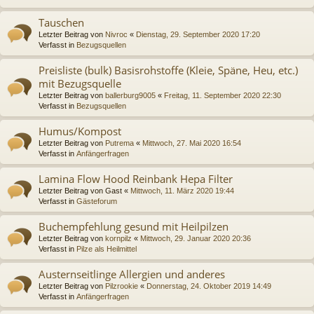
Tauschen
Letzter Beitrag von
Nivroc
«
Dienstag, 29. September 2020 17:20
Verfasst in
Bezugsquellen
Preisliste (bulk) Basisrohstoffe (Kleie, Späne, Heu, etc.)
mit Bezugsquelle
Letzter Beitrag von
ballerburg9005
«
Freitag, 11. September 2020 22:30
Verfasst in
Bezugsquellen
Humus/Kompost
Letzter Beitrag von
Putrema
«
Mittwoch, 27. Mai 2020 16:54
Verfasst in
Anfängerfragen
Lamina Flow Hood Reinbank Hepa Filter
Letzter Beitrag von
Gast
«
Mittwoch, 11. März 2020 19:44
Verfasst in
Gästeforum
Buchempfehlung gesund mit Heilpilzen
Letzter Beitrag von
kornpilz
«
Mittwoch, 29. Januar 2020 20:36
Verfasst in
Pilze als Heilmittel
Austernseitlinge Allergien und anderes
Letzter Beitrag von
Pilzrookie
«
Donnerstag, 24. Oktober 2019 14:49
Verfasst in
Anfängerfragen