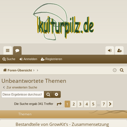
ch
or
n
eg
Suche
Anmelden
Registrieren
ne
en
m
ist
S
Foren-Übersicht
llz
el
rie
u
Unbeantwortete Themen
c
ug
de
re
Zur erweiterten Suche
h
riff
n
n
Suche
Erweiterte Suche
e
Seite
1
von
7
2
3
4
5
7
1
Nächs
Die Suche ergab 341 Treffer
…
Themen
Bestandteile von GrowKit's - Zusammensetzung