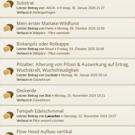
Substrat
Letzter Beitrag von
-ANJA-
«
Freitag, 30. Januar 2026 21:27
Verfasst in
Anfängerfragen
Mein erster Maitake-Wildfund
Letzter Beitrag von
Patrik
«
Montag, 06. Oktober 2025 15:58
Verfasst in
Wildpilze - Pilze sammeln
Birkenpilz oder Rotkappe
Letzter Beitrag von
Nesel
«
Freitag, 03. Oktober 2025 20:09
Verfasst in
Wildpilze - Pilze sammeln
Pilzalter, Alterung von Pilzen & Auswirkung auf Ertrag,
Wuchskraft, Wuchsfreudigkeit
Letzter Beitrag von
Geribald
«
Montag, 06. Januar 2025 09:14
Verfasst in
Gästeforum
Deckerde
Letzter Beitrag von
Bob
«
Montag, 25. November 2024 19:21
Verfasst in
Gästeforum
Tempeh Edelschimmel
Letzter Beitrag von
Lauscher
«
Dienstag, 12. November 2024 19:07
Verfasst in
Pilze unsteril züchten
Flow Hood Aufbau vertikal