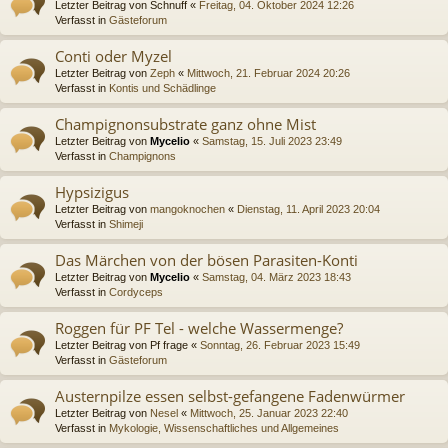
Letzter Beitrag von
Schnuff
«
Freitag, 04. Oktober 2024 12:26
Verfasst in
Gästeforum
Conti oder Myzel
Letzter Beitrag von
Zeph
«
Mittwoch, 21. Februar 2024 20:26
Verfasst in
Kontis und Schädlinge
Champignonsubstrate ganz ohne Mist
Letzter Beitrag von
Mycelio
«
Samstag, 15. Juli 2023 23:49
Verfasst in
Champignons
Hypsizigus
Letzter Beitrag von
mangoknochen
«
Dienstag, 11. April 2023 20:04
Verfasst in
Shimeji
Das Märchen von der bösen Parasiten-Konti
Letzter Beitrag von
Mycelio
«
Samstag, 04. März 2023 18:43
Verfasst in
Cordyceps
Roggen für PF Tel - welche Wassermenge?
Letzter Beitrag von
Pf frage
«
Sonntag, 26. Februar 2023 15:49
Verfasst in
Gästeforum
Austernpilze essen selbst-gefangene Fadenwürmer
Letzter Beitrag von
Nesel
«
Mittwoch, 25. Januar 2023 22:40
Verfasst in
Mykologie, Wissenschaftliches und Allgemeines