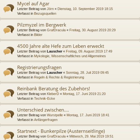
Mycel auf Agar
Letzter Beitrag von
Jörn
«
Dienstag, 10. September 2019 18:15
Verfasst in
Bezugsquellen
Pilzmyzel im Bergwerk
Letzter Beitrag von
GrafDracula
«
Freitag, 30. August 2019 20:29
Verfasst in
Bilder
4500 Jahre alte Hefe zum Leben erweckt
Letzter Beitrag von
Lauscher
«
Freitag, 09. August 2019 17:49
Verfasst in
Mykologie, Wissenschaftliches und Allgemeines
Registrierungsfragen
Letzter Beitrag von
Lauscher
«
Sonntag, 28. Juli 2019 09:45
Verfasst in
Regeln & Rechte & Registrierung
Reinbank Beratung des Zubehörs!
Letzter Beitrag von
KleberD
«
Montag, 17. Juni 2019 21:20
Verfasst in
Technik-Ecke
Unterschied zwischen....
Letzter Beitrag von
Wurstpelle
«
Montag, 17. Juni 2019 18:41
Verfasst in
Anfängerfragen
Startnext - Bunkerpilze (Austernseitlinge)
Letzter Beitrag von
GrafDracula
«
Mittwoch, 29. Mai 2019 19:51