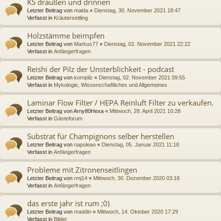
KS draußen und drinnen
Letzter Beitrag von
malda
«
Dienstag, 30. November 2021 18:47
Verfasst in
Kräuterseitling
Holzstämme beimpfen
Letzter Beitrag von
Markus77
«
Dienstag, 02. November 2021 22:22
Verfasst in
Anfängerfragen
Reishi der Pilz der Unsterblichkeit - podcast
Letzter Beitrag von
kornpilz
«
Dienstag, 02. November 2021 09:55
Verfasst in
Mykologie, Wissenschaftliches und Allgemeines
Laminar Flow Filter / HEPA Reinluft Filter zu verkaufen.
Letzter Beitrag von
Arny80Hexa
«
Mittwoch, 28. April 2021 10:28
Verfasst in
Gästeforum
Substrat für Champignons selber herstellen
Letzter Beitrag von
napoleao
«
Dienstag, 05. Januar 2021 11:18
Verfasst in
Anfängerfragen
Probleme mit Zitronenseitlingen
Letzter Beitrag von
rmj14
«
Mittwoch, 30. Dezember 2020 03:18
Verfasst in
Anfängerfragen
das erste jahr ist rum ;0)
Letzter Beitrag von
maddin
«
Mittwoch, 14. Oktober 2020 17:29
Verfasst in
Bilder