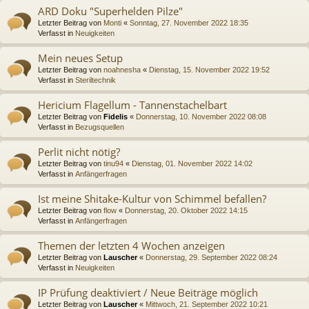
ARD Doku "Superhelden Pilze"
Letzter Beitrag von
Monti
«
Sonntag, 27. November 2022 18:35
Verfasst in
Neuigkeiten
Mein neues Setup
Letzter Beitrag von
noahnesha
«
Dienstag, 15. November 2022 19:52
Verfasst in
Steriltechnik
Hericium Flagellum - Tannenstachelbart
Letzter Beitrag von
Fidelis
«
Donnerstag, 10. November 2022 08:08
Verfasst in
Bezugsquellen
Perlit nicht nötig?
Letzter Beitrag von
tinu94
«
Dienstag, 01. November 2022 14:02
Verfasst in
Anfängerfragen
Ist meine Shitake-Kultur von Schimmel befallen?
Letzter Beitrag von
flow
«
Donnerstag, 20. Oktober 2022 14:15
Verfasst in
Anfängerfragen
Themen der letzten 4 Wochen anzeigen
Letzter Beitrag von
Lauscher
«
Donnerstag, 29. September 2022 08:24
Verfasst in
Neuigkeiten
IP Prüfung deaktiviert / Neue Beiträge möglich
Letzter Beitrag von
Lauscher
«
Mittwoch, 21. September 2022 10:21