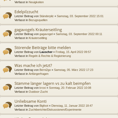
Verfasst in
Neuigkeiten
Edelpilzzucht
Letzter Beitrag von
Ständerpilz
«
Samstag, 03. September 2022 15:01
Verfasst in
Bezugsquellen
gagavogels Kräuterseitling
Letzter Beitrag von
gagavogel
«
Samstag, 03. September 2022 00:11
Verfasst in
Kräuterseitling
Störende Beiträge bitte melden
Letzter Beitrag von
Lauscher
«
Freitag, 15. April 2022 09:57
Verfasst in
Regeln & Rechte & Registrierung
Was mache ich jetzt?
Letzter Beitrag von
Berni2go
«
Samstag, 05. März 2022 17:23
Verfasst in
Anfängerfragen
Stämme länger lagern vs zu kalt beimpfen
Letzter Beitrag von
kroxi
«
Sonntag, 20. Februar 2022 10:08
Verfasst in
Outdoor-Zucht
Unliebsame Konti
Letzter Beitrag von
Bigfoot
«
Dienstag, 11. Januar 2022 18:47
Verfasst in
Zuchtberichte/Diskussionen/Experimente