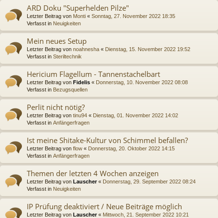
ARD Doku "Superhelden Pilze"
Letzter Beitrag von
Monti
«
Sonntag, 27. November 2022 18:35
Verfasst in
Neuigkeiten
Mein neues Setup
Letzter Beitrag von
noahnesha
«
Dienstag, 15. November 2022 19:52
Verfasst in
Steriltechnik
Hericium Flagellum - Tannenstachelbart
Letzter Beitrag von
Fidelis
«
Donnerstag, 10. November 2022 08:08
Verfasst in
Bezugsquellen
Perlit nicht nötig?
Letzter Beitrag von
tinu94
«
Dienstag, 01. November 2022 14:02
Verfasst in
Anfängerfragen
Ist meine Shitake-Kultur von Schimmel befallen?
Letzter Beitrag von
flow
«
Donnerstag, 20. Oktober 2022 14:15
Verfasst in
Anfängerfragen
Themen der letzten 4 Wochen anzeigen
Letzter Beitrag von
Lauscher
«
Donnerstag, 29. September 2022 08:24
Verfasst in
Neuigkeiten
IP Prüfung deaktiviert / Neue Beiträge möglich
Letzter Beitrag von
Lauscher
«
Mittwoch, 21. September 2022 10:21