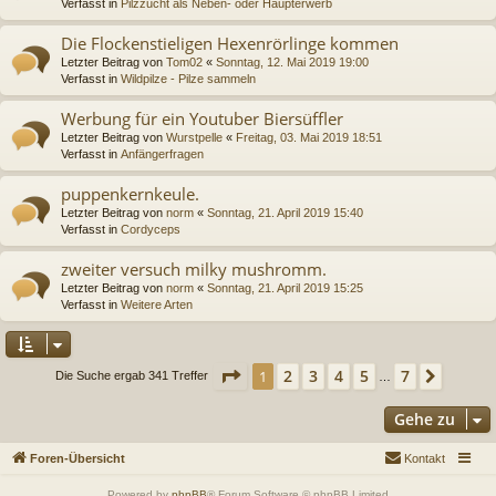
Verfasst in
Pilzzucht als Neben- oder Haupterwerb
Die Flockenstieligen Hexenrörlinge kommen
Letzter Beitrag von
Tom02
«
Sonntag, 12. Mai 2019 19:00
Verfasst in
Wildpilze - Pilze sammeln
Werbung für ein Youtuber Biersüffler
Letzter Beitrag von
Wurstpelle
«
Freitag, 03. Mai 2019 18:51
Verfasst in
Anfängerfragen
puppenkernkeule.
Letzter Beitrag von
norm
«
Sonntag, 21. April 2019 15:40
Verfasst in
Cordyceps
zweiter versuch milky mushromm.
Letzter Beitrag von
norm
«
Sonntag, 21. April 2019 15:25
Verfasst in
Weitere Arten
Seite
1
von
7
2
3
4
5
7
1
Nächs
Die Suche ergab 341 Treffer
…
Gehe zu
Foren-Übersicht
Kontakt
Powered by
phpBB
® Forum Software © phpBB Limited