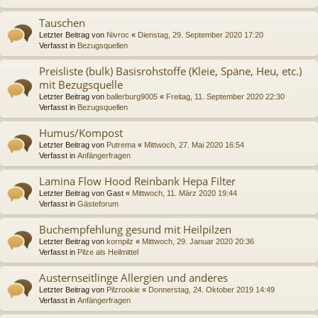
Tauschen
Letzter Beitrag von
Nivroc
«
Dienstag, 29. September 2020 17:20
Verfasst in
Bezugsquellen
Preisliste (bulk) Basisrohstoffe (Kleie, Späne, Heu, etc.)
mit Bezugsquelle
Letzter Beitrag von
ballerburg9005
«
Freitag, 11. September 2020 22:30
Verfasst in
Bezugsquellen
Humus/Kompost
Letzter Beitrag von
Putrema
«
Mittwoch, 27. Mai 2020 16:54
Verfasst in
Anfängerfragen
Lamina Flow Hood Reinbank Hepa Filter
Letzter Beitrag von
Gast
«
Mittwoch, 11. März 2020 19:44
Verfasst in
Gästeforum
Buchempfehlung gesund mit Heilpilzen
Letzter Beitrag von
kornpilz
«
Mittwoch, 29. Januar 2020 20:36
Verfasst in
Pilze als Heilmittel
Austernseitlinge Allergien und anderes
Letzter Beitrag von
Pilzrookie
«
Donnerstag, 24. Oktober 2019 14:49
Verfasst in
Anfängerfragen