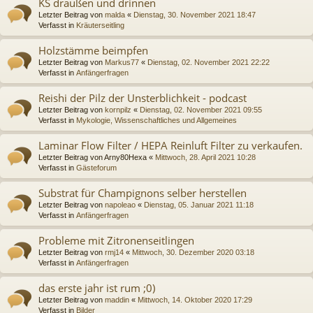
KS draußen und drinnen
Letzter Beitrag von
malda
«
Dienstag, 30. November 2021 18:47
Verfasst in
Kräuterseitling
Holzstämme beimpfen
Letzter Beitrag von
Markus77
«
Dienstag, 02. November 2021 22:22
Verfasst in
Anfängerfragen
Reishi der Pilz der Unsterblichkeit - podcast
Letzter Beitrag von
kornpilz
«
Dienstag, 02. November 2021 09:55
Verfasst in
Mykologie, Wissenschaftliches und Allgemeines
Laminar Flow Filter / HEPA Reinluft Filter zu verkaufen.
Letzter Beitrag von
Arny80Hexa
«
Mittwoch, 28. April 2021 10:28
Verfasst in
Gästeforum
Substrat für Champignons selber herstellen
Letzter Beitrag von
napoleao
«
Dienstag, 05. Januar 2021 11:18
Verfasst in
Anfängerfragen
Probleme mit Zitronenseitlingen
Letzter Beitrag von
rmj14
«
Mittwoch, 30. Dezember 2020 03:18
Verfasst in
Anfängerfragen
das erste jahr ist rum ;0)
Letzter Beitrag von
maddin
«
Mittwoch, 14. Oktober 2020 17:29
Verfasst in
Bilder