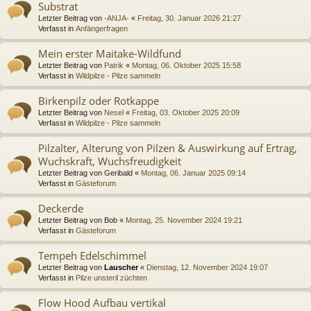
Substrat
Letzter Beitrag von
-ANJA-
«
Freitag, 30. Januar 2026 21:27
Verfasst in
Anfängerfragen
Mein erster Maitake-Wildfund
Letzter Beitrag von
Patrik
«
Montag, 06. Oktober 2025 15:58
Verfasst in
Wildpilze - Pilze sammeln
Birkenpilz oder Rotkappe
Letzter Beitrag von
Nesel
«
Freitag, 03. Oktober 2025 20:09
Verfasst in
Wildpilze - Pilze sammeln
Pilzalter, Alterung von Pilzen & Auswirkung auf Ertrag,
Wuchskraft, Wuchsfreudigkeit
Letzter Beitrag von
Geribald
«
Montag, 06. Januar 2025 09:14
Verfasst in
Gästeforum
Deckerde
Letzter Beitrag von
Bob
«
Montag, 25. November 2024 19:21
Verfasst in
Gästeforum
Tempeh Edelschimmel
Letzter Beitrag von
Lauscher
«
Dienstag, 12. November 2024 19:07
Verfasst in
Pilze unsteril züchten
Flow Hood Aufbau vertikal