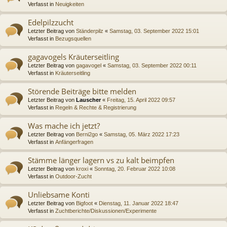
Verfasst in
Neuigkeiten
Edelpilzzucht
Letzter Beitrag von
Ständerpilz
«
Samstag, 03. September 2022 15:01
Verfasst in
Bezugsquellen
gagavogels Kräuterseitling
Letzter Beitrag von
gagavogel
«
Samstag, 03. September 2022 00:11
Verfasst in
Kräuterseitling
Störende Beiträge bitte melden
Letzter Beitrag von
Lauscher
«
Freitag, 15. April 2022 09:57
Verfasst in
Regeln & Rechte & Registrierung
Was mache ich jetzt?
Letzter Beitrag von
Berni2go
«
Samstag, 05. März 2022 17:23
Verfasst in
Anfängerfragen
Stämme länger lagern vs zu kalt beimpfen
Letzter Beitrag von
kroxi
«
Sonntag, 20. Februar 2022 10:08
Verfasst in
Outdoor-Zucht
Unliebsame Konti
Letzter Beitrag von
Bigfoot
«
Dienstag, 11. Januar 2022 18:47
Verfasst in
Zuchtberichte/Diskussionen/Experimente