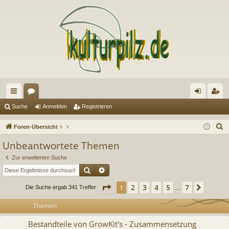
ch
or
n
eg
Suche
Anmelden
Registrieren
ne
en
m
ist
S
Foren-Übersicht
llz
el
rie
u
Unbeantwortete Themen
c
ug
de
re
Zur erweiterten Suche
h
riff
n
n
Suche
Erweiterte Suche
e
Seite
1
von
7
2
3
4
5
7
1
Nächs
Die Suche ergab 341 Treffer
…
Themen
Bestandteile von GrowKit's - Zusammensetzung