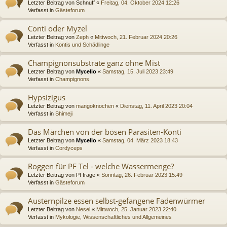
Letzter Beitrag von
Schnuff
«
Freitag, 04. Oktober 2024 12:26
Verfasst in
Gästeforum
Conti oder Myzel
Letzter Beitrag von
Zeph
«
Mittwoch, 21. Februar 2024 20:26
Verfasst in
Kontis und Schädlinge
Champignonsubstrate ganz ohne Mist
Letzter Beitrag von
Mycelio
«
Samstag, 15. Juli 2023 23:49
Verfasst in
Champignons
Hypsizigus
Letzter Beitrag von
mangoknochen
«
Dienstag, 11. April 2023 20:04
Verfasst in
Shimeji
Das Märchen von der bösen Parasiten-Konti
Letzter Beitrag von
Mycelio
«
Samstag, 04. März 2023 18:43
Verfasst in
Cordyceps
Roggen für PF Tel - welche Wassermenge?
Letzter Beitrag von
Pf frage
«
Sonntag, 26. Februar 2023 15:49
Verfasst in
Gästeforum
Austernpilze essen selbst-gefangene Fadenwürmer
Letzter Beitrag von
Nesel
«
Mittwoch, 25. Januar 2023 22:40
Verfasst in
Mykologie, Wissenschaftliches und Allgemeines