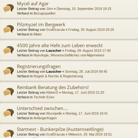
Mycel auf Agar
Letzter Beitrag von
Jörn
«
Dienstag, 10. September 2019 18:15
Verfasst in
Bezugsquellen
Pilzmyzel im Bergwerk
Letzter Beitrag von
GrafDracula
«
Freitag, 30. August 2019 20:29
Verfasst in
Bilder
4500 Jahre alte Hefe zum Leben erweckt
Letzter Beitrag von
Lauscher
«
Freitag, 09. August 2019 17:49
Verfasst in
Mykologie, Wissenschaftliches und Allgemeines
Registrierungsfragen
Letzter Beitrag von
Lauscher
«
Sonntag, 28. Juli 2019 09:45
Verfasst in
Regeln & Rechte & Registrierung
Reinbank Beratung des Zubehörs!
Letzter Beitrag von
KleberD
«
Montag, 17. Juni 2019 21:20
Verfasst in
Technik-Ecke
Unterschied zwischen....
Letzter Beitrag von
Wurstpelle
«
Montag, 17. Juni 2019 18:41
Verfasst in
Anfängerfragen
Startnext - Bunkerpilze (Austernseitlinge)
Letzter Beitrag von
GrafDracula
«
Mittwoch, 29. Mai 2019 19:51