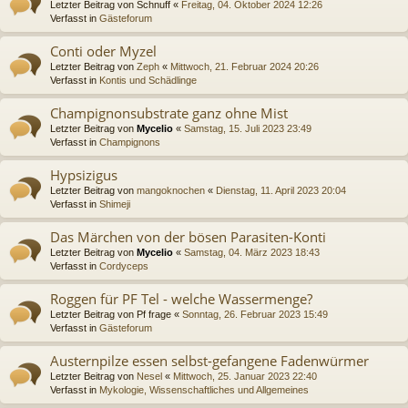
Letzter Beitrag von
Schnuff
«
Freitag, 04. Oktober 2024 12:26
Verfasst in
Gästeforum
Conti oder Myzel
Letzter Beitrag von
Zeph
«
Mittwoch, 21. Februar 2024 20:26
Verfasst in
Kontis und Schädlinge
Champignonsubstrate ganz ohne Mist
Letzter Beitrag von
Mycelio
«
Samstag, 15. Juli 2023 23:49
Verfasst in
Champignons
Hypsizigus
Letzter Beitrag von
mangoknochen
«
Dienstag, 11. April 2023 20:04
Verfasst in
Shimeji
Das Märchen von der bösen Parasiten-Konti
Letzter Beitrag von
Mycelio
«
Samstag, 04. März 2023 18:43
Verfasst in
Cordyceps
Roggen für PF Tel - welche Wassermenge?
Letzter Beitrag von
Pf frage
«
Sonntag, 26. Februar 2023 15:49
Verfasst in
Gästeforum
Austernpilze essen selbst-gefangene Fadenwürmer
Letzter Beitrag von
Nesel
«
Mittwoch, 25. Januar 2023 22:40
Verfasst in
Mykologie, Wissenschaftliches und Allgemeines