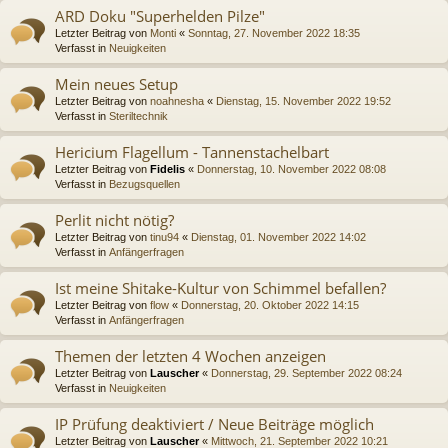
ARD Doku "Superhelden Pilze"
Letzter Beitrag von
Monti
«
Sonntag, 27. November 2022 18:35
Verfasst in
Neuigkeiten
Mein neues Setup
Letzter Beitrag von
noahnesha
«
Dienstag, 15. November 2022 19:52
Verfasst in
Steriltechnik
Hericium Flagellum - Tannenstachelbart
Letzter Beitrag von
Fidelis
«
Donnerstag, 10. November 2022 08:08
Verfasst in
Bezugsquellen
Perlit nicht nötig?
Letzter Beitrag von
tinu94
«
Dienstag, 01. November 2022 14:02
Verfasst in
Anfängerfragen
Ist meine Shitake-Kultur von Schimmel befallen?
Letzter Beitrag von
flow
«
Donnerstag, 20. Oktober 2022 14:15
Verfasst in
Anfängerfragen
Themen der letzten 4 Wochen anzeigen
Letzter Beitrag von
Lauscher
«
Donnerstag, 29. September 2022 08:24
Verfasst in
Neuigkeiten
IP Prüfung deaktiviert / Neue Beiträge möglich
Letzter Beitrag von
Lauscher
«
Mittwoch, 21. September 2022 10:21