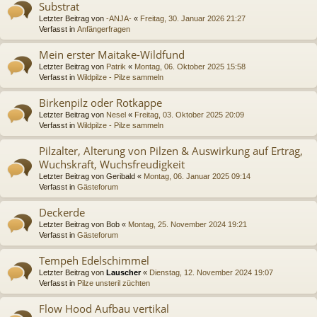
Substrat
Letzter Beitrag von
-ANJA-
«
Freitag, 30. Januar 2026 21:27
Verfasst in
Anfängerfragen
Mein erster Maitake-Wildfund
Letzter Beitrag von
Patrik
«
Montag, 06. Oktober 2025 15:58
Verfasst in
Wildpilze - Pilze sammeln
Birkenpilz oder Rotkappe
Letzter Beitrag von
Nesel
«
Freitag, 03. Oktober 2025 20:09
Verfasst in
Wildpilze - Pilze sammeln
Pilzalter, Alterung von Pilzen & Auswirkung auf Ertrag,
Wuchskraft, Wuchsfreudigkeit
Letzter Beitrag von
Geribald
«
Montag, 06. Januar 2025 09:14
Verfasst in
Gästeforum
Deckerde
Letzter Beitrag von
Bob
«
Montag, 25. November 2024 19:21
Verfasst in
Gästeforum
Tempeh Edelschimmel
Letzter Beitrag von
Lauscher
«
Dienstag, 12. November 2024 19:07
Verfasst in
Pilze unsteril züchten
Flow Hood Aufbau vertikal