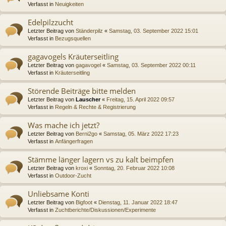
Verfasst in
Neuigkeiten
Edelpilzzucht
Letzter Beitrag von
Ständerpilz
«
Samstag, 03. September 2022 15:01
Verfasst in
Bezugsquellen
gagavogels Kräuterseitling
Letzter Beitrag von
gagavogel
«
Samstag, 03. September 2022 00:11
Verfasst in
Kräuterseitling
Störende Beiträge bitte melden
Letzter Beitrag von
Lauscher
«
Freitag, 15. April 2022 09:57
Verfasst in
Regeln & Rechte & Registrierung
Was mache ich jetzt?
Letzter Beitrag von
Berni2go
«
Samstag, 05. März 2022 17:23
Verfasst in
Anfängerfragen
Stämme länger lagern vs zu kalt beimpfen
Letzter Beitrag von
kroxi
«
Sonntag, 20. Februar 2022 10:08
Verfasst in
Outdoor-Zucht
Unliebsame Konti
Letzter Beitrag von
Bigfoot
«
Dienstag, 11. Januar 2022 18:47
Verfasst in
Zuchtberichte/Diskussionen/Experimente