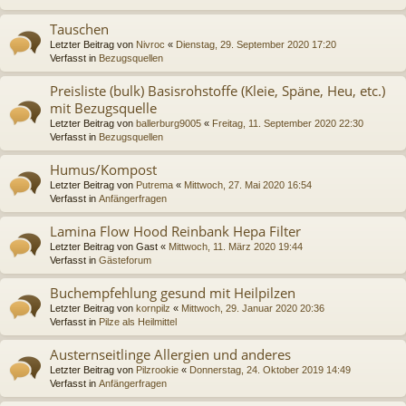
Tauschen
Letzter Beitrag von
Nivroc
«
Dienstag, 29. September 2020 17:20
Verfasst in
Bezugsquellen
Preisliste (bulk) Basisrohstoffe (Kleie, Späne, Heu, etc.)
mit Bezugsquelle
Letzter Beitrag von
ballerburg9005
«
Freitag, 11. September 2020 22:30
Verfasst in
Bezugsquellen
Humus/Kompost
Letzter Beitrag von
Putrema
«
Mittwoch, 27. Mai 2020 16:54
Verfasst in
Anfängerfragen
Lamina Flow Hood Reinbank Hepa Filter
Letzter Beitrag von
Gast
«
Mittwoch, 11. März 2020 19:44
Verfasst in
Gästeforum
Buchempfehlung gesund mit Heilpilzen
Letzter Beitrag von
kornpilz
«
Mittwoch, 29. Januar 2020 20:36
Verfasst in
Pilze als Heilmittel
Austernseitlinge Allergien und anderes
Letzter Beitrag von
Pilzrookie
«
Donnerstag, 24. Oktober 2019 14:49
Verfasst in
Anfängerfragen