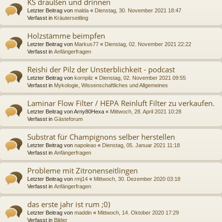
KS draußen und drinnen
Letzter Beitrag von
malda
«
Dienstag, 30. November 2021 18:47
Verfasst in
Kräuterseitling
Holzstämme beimpfen
Letzter Beitrag von
Markus77
«
Dienstag, 02. November 2021 22:22
Verfasst in
Anfängerfragen
Reishi der Pilz der Unsterblichkeit - podcast
Letzter Beitrag von
kornpilz
«
Dienstag, 02. November 2021 09:55
Verfasst in
Mykologie, Wissenschaftliches und Allgemeines
Laminar Flow Filter / HEPA Reinluft Filter zu verkaufen.
Letzter Beitrag von
Arny80Hexa
«
Mittwoch, 28. April 2021 10:28
Verfasst in
Gästeforum
Substrat für Champignons selber herstellen
Letzter Beitrag von
napoleao
«
Dienstag, 05. Januar 2021 11:18
Verfasst in
Anfängerfragen
Probleme mit Zitronenseitlingen
Letzter Beitrag von
rmj14
«
Mittwoch, 30. Dezember 2020 03:18
Verfasst in
Anfängerfragen
das erste jahr ist rum ;0)
Letzter Beitrag von
maddin
«
Mittwoch, 14. Oktober 2020 17:29
Verfasst in
Bilder