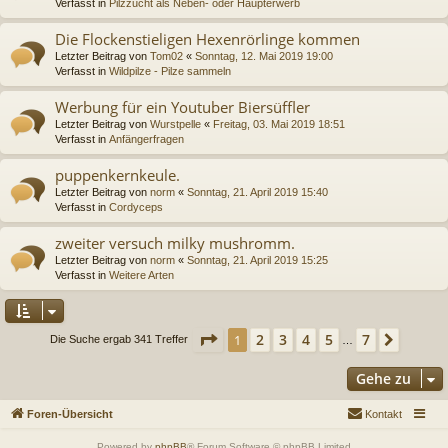
Verfasst in
Pilzzucht als Neben- oder Haupterwerb
Die Flockenstieligen Hexenrörlinge kommen
Letzter Beitrag von
Tom02
«
Sonntag, 12. Mai 2019 19:00
Verfasst in
Wildpilze - Pilze sammeln
Werbung für ein Youtuber Biersüffler
Letzter Beitrag von
Wurstpelle
«
Freitag, 03. Mai 2019 18:51
Verfasst in
Anfängerfragen
puppenkernkeule.
Letzter Beitrag von
norm
«
Sonntag, 21. April 2019 15:40
Verfasst in
Cordyceps
zweiter versuch milky mushromm.
Letzter Beitrag von
norm
«
Sonntag, 21. April 2019 15:25
Verfasst in
Weitere Arten
Seite
1
von
7
2
3
4
5
7
1
Nächs
Die Suche ergab 341 Treffer
…
Gehe zu
Foren-Übersicht
Kontakt
Powered by
phpBB
® Forum Software © phpBB Limited