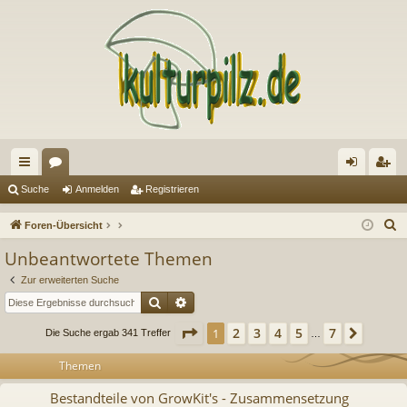
ch
or
n
eg
Suche
Anmelden
Registrieren
ne
en
m
ist
S
Foren-Übersicht
llz
el
rie
u
Unbeantwortete Themen
c
ug
de
re
Zur erweiterten Suche
h
riff
n
n
Suche
Erweiterte Suche
e
Seite
1
von
7
2
3
4
5
7
1
Nächs
Die Suche ergab 341 Treffer
…
Themen
Bestandteile von GrowKit's - Zusammensetzung