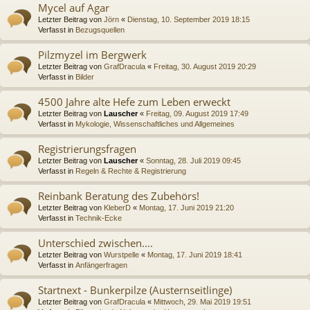
Mycel auf Agar
Letzter Beitrag von
Jörn
«
Dienstag, 10. September 2019 18:15
Verfasst in
Bezugsquellen
Pilzmyzel im Bergwerk
Letzter Beitrag von
GrafDracula
«
Freitag, 30. August 2019 20:29
Verfasst in
Bilder
4500 Jahre alte Hefe zum Leben erweckt
Letzter Beitrag von
Lauscher
«
Freitag, 09. August 2019 17:49
Verfasst in
Mykologie, Wissenschaftliches und Allgemeines
Registrierungsfragen
Letzter Beitrag von
Lauscher
«
Sonntag, 28. Juli 2019 09:45
Verfasst in
Regeln & Rechte & Registrierung
Reinbank Beratung des Zubehörs!
Letzter Beitrag von
KleberD
«
Montag, 17. Juni 2019 21:20
Verfasst in
Technik-Ecke
Unterschied zwischen....
Letzter Beitrag von
Wurstpelle
«
Montag, 17. Juni 2019 18:41
Verfasst in
Anfängerfragen
Startnext - Bunkerpilze (Austernseitlinge)
Letzter Beitrag von
GrafDracula
«
Mittwoch, 29. Mai 2019 19:51