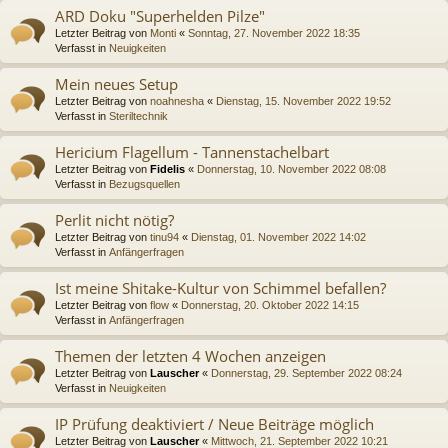
ARD Doku "Superhelden Pilze"
Letzter Beitrag von
Monti
«
Sonntag, 27. November 2022 18:35
Verfasst in
Neuigkeiten
Mein neues Setup
Letzter Beitrag von
noahnesha
«
Dienstag, 15. November 2022 19:52
Verfasst in
Steriltechnik
Hericium Flagellum - Tannenstachelbart
Letzter Beitrag von
Fidelis
«
Donnerstag, 10. November 2022 08:08
Verfasst in
Bezugsquellen
Perlit nicht nötig?
Letzter Beitrag von
tinu94
«
Dienstag, 01. November 2022 14:02
Verfasst in
Anfängerfragen
Ist meine Shitake-Kultur von Schimmel befallen?
Letzter Beitrag von
flow
«
Donnerstag, 20. Oktober 2022 14:15
Verfasst in
Anfängerfragen
Themen der letzten 4 Wochen anzeigen
Letzter Beitrag von
Lauscher
«
Donnerstag, 29. September 2022 08:24
Verfasst in
Neuigkeiten
IP Prüfung deaktiviert / Neue Beiträge möglich
Letzter Beitrag von
Lauscher
«
Mittwoch, 21. September 2022 10:21