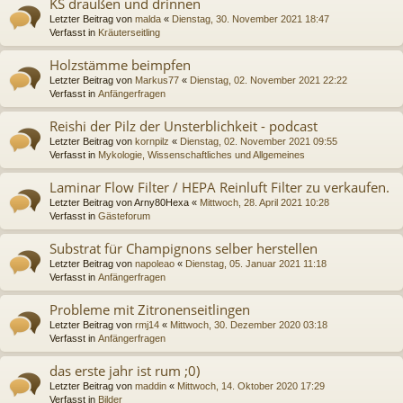
KS draußen und drinnen
Letzter Beitrag von
malda
«
Dienstag, 30. November 2021 18:47
Verfasst in
Kräuterseitling
Holzstämme beimpfen
Letzter Beitrag von
Markus77
«
Dienstag, 02. November 2021 22:22
Verfasst in
Anfängerfragen
Reishi der Pilz der Unsterblichkeit - podcast
Letzter Beitrag von
kornpilz
«
Dienstag, 02. November 2021 09:55
Verfasst in
Mykologie, Wissenschaftliches und Allgemeines
Laminar Flow Filter / HEPA Reinluft Filter zu verkaufen.
Letzter Beitrag von
Arny80Hexa
«
Mittwoch, 28. April 2021 10:28
Verfasst in
Gästeforum
Substrat für Champignons selber herstellen
Letzter Beitrag von
napoleao
«
Dienstag, 05. Januar 2021 11:18
Verfasst in
Anfängerfragen
Probleme mit Zitronenseitlingen
Letzter Beitrag von
rmj14
«
Mittwoch, 30. Dezember 2020 03:18
Verfasst in
Anfängerfragen
das erste jahr ist rum ;0)
Letzter Beitrag von
maddin
«
Mittwoch, 14. Oktober 2020 17:29
Verfasst in
Bilder