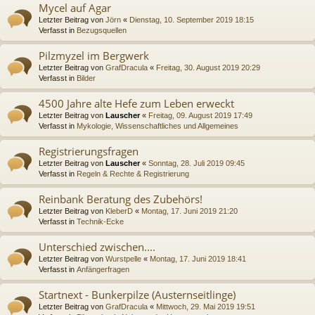
Mycel auf Agar
Letzter Beitrag von
Jörn
«
Dienstag, 10. September 2019 18:15
Verfasst in
Bezugsquellen
Pilzmyzel im Bergwerk
Letzter Beitrag von
GrafDracula
«
Freitag, 30. August 2019 20:29
Verfasst in
Bilder
4500 Jahre alte Hefe zum Leben erweckt
Letzter Beitrag von
Lauscher
«
Freitag, 09. August 2019 17:49
Verfasst in
Mykologie, Wissenschaftliches und Allgemeines
Registrierungsfragen
Letzter Beitrag von
Lauscher
«
Sonntag, 28. Juli 2019 09:45
Verfasst in
Regeln & Rechte & Registrierung
Reinbank Beratung des Zubehörs!
Letzter Beitrag von
KleberD
«
Montag, 17. Juni 2019 21:20
Verfasst in
Technik-Ecke
Unterschied zwischen....
Letzter Beitrag von
Wurstpelle
«
Montag, 17. Juni 2019 18:41
Verfasst in
Anfängerfragen
Startnext - Bunkerpilze (Austernseitlinge)
Letzter Beitrag von
GrafDracula
«
Mittwoch, 29. Mai 2019 19:51