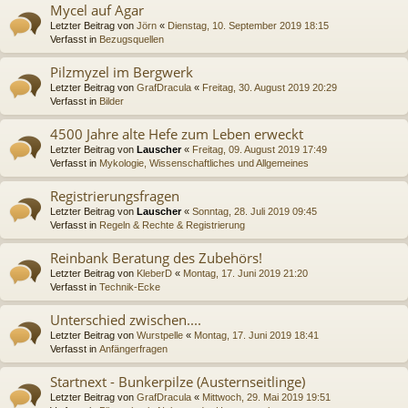
Mycel auf Agar
Letzter Beitrag von
Jörn
«
Dienstag, 10. September 2019 18:15
Verfasst in
Bezugsquellen
Pilzmyzel im Bergwerk
Letzter Beitrag von
GrafDracula
«
Freitag, 30. August 2019 20:29
Verfasst in
Bilder
4500 Jahre alte Hefe zum Leben erweckt
Letzter Beitrag von
Lauscher
«
Freitag, 09. August 2019 17:49
Verfasst in
Mykologie, Wissenschaftliches und Allgemeines
Registrierungsfragen
Letzter Beitrag von
Lauscher
«
Sonntag, 28. Juli 2019 09:45
Verfasst in
Regeln & Rechte & Registrierung
Reinbank Beratung des Zubehörs!
Letzter Beitrag von
KleberD
«
Montag, 17. Juni 2019 21:20
Verfasst in
Technik-Ecke
Unterschied zwischen....
Letzter Beitrag von
Wurstpelle
«
Montag, 17. Juni 2019 18:41
Verfasst in
Anfängerfragen
Startnext - Bunkerpilze (Austernseitlinge)
Letzter Beitrag von
GrafDracula
«
Mittwoch, 29. Mai 2019 19:51