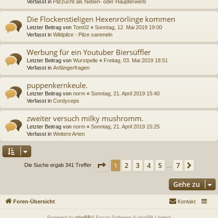
Verfasst in
Pilzzucht als Neben- oder Haupterwerb
Die Flockenstieligen Hexenrörlinge kommen
Letzter Beitrag von
Tom02
«
Sonntag, 12. Mai 2019 19:00
Verfasst in
Wildpilze - Pilze sammeln
Werbung für ein Youtuber Biersüffler
Letzter Beitrag von
Wurstpelle
«
Freitag, 03. Mai 2019 18:51
Verfasst in
Anfängerfragen
puppenkernkeule.
Letzter Beitrag von
norm
«
Sonntag, 21. April 2019 15:40
Verfasst in
Cordyceps
zweiter versuch milky mushromm.
Letzter Beitrag von
norm
«
Sonntag, 21. April 2019 15:25
Verfasst in
Weitere Arten
Seite
1
von
7
2
3
4
5
7
1
Nächs
Die Suche ergab 341 Treffer
…
Gehe zu
Foren-Übersicht
Kontakt
Powered by
phpBB
® Forum Software © phpBB Limited