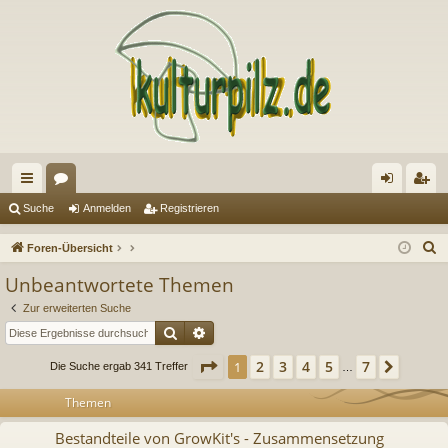
ch
or
n
eg
Suche
Anmelden
Registrieren
ne
en
m
ist
S
Foren-Übersicht
llz
el
rie
u
Unbeantwortete Themen
c
ug
de
re
Zur erweiterten Suche
h
riff
n
n
Suche
Erweiterte Suche
e
Seite
1
von
7
2
3
4
5
7
1
Nächs
Die Suche ergab 341 Treffer
…
Themen
Bestandteile von GrowKit's - Zusammensetzung