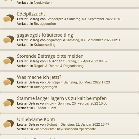
Verfasst in
Neuigkeiten
Edelpilzzucht
Letzter Beitrag von
Ständerpilz
«
Samstag, 03. September 2022 15:01
Verfasst in
Bezugsquellen
gagavogels Kräuterseitling
Letzter Beitrag von
gagavogel
«
Samstag, 03. September 2022 00:11
Verfasst in
Kräuterseitling
Störende Beiträge bitte melden
Letzter Beitrag von
Lauscher
«
Freitag, 15. April 2022 09:57
Verfasst in
Regeln & Rechte & Registrierung
Was mache ich jetzt?
Letzter Beitrag von
Berni2go
«
Samstag, 05. März 2022 17:23
Verfasst in
Anfängerfragen
Stämme länger lagern vs zu kalt beimpfen
Letzter Beitrag von
kroxi
«
Sonntag, 20. Februar 2022 10:08
Verfasst in
Outdoor-Zucht
Unliebsame Konti
Letzter Beitrag von
Bigfoot
«
Dienstag, 11. Januar 2022 18:47
Verfasst in
Zuchtberichte/Diskussionen/Experimente