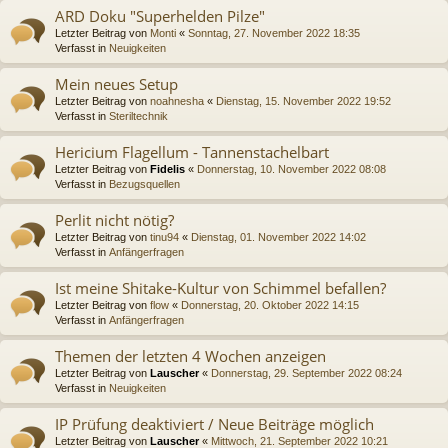
ARD Doku "Superhelden Pilze"
Letzter Beitrag von
Monti
«
Sonntag, 27. November 2022 18:35
Verfasst in
Neuigkeiten
Mein neues Setup
Letzter Beitrag von
noahnesha
«
Dienstag, 15. November 2022 19:52
Verfasst in
Steriltechnik
Hericium Flagellum - Tannenstachelbart
Letzter Beitrag von
Fidelis
«
Donnerstag, 10. November 2022 08:08
Verfasst in
Bezugsquellen
Perlit nicht nötig?
Letzter Beitrag von
tinu94
«
Dienstag, 01. November 2022 14:02
Verfasst in
Anfängerfragen
Ist meine Shitake-Kultur von Schimmel befallen?
Letzter Beitrag von
flow
«
Donnerstag, 20. Oktober 2022 14:15
Verfasst in
Anfängerfragen
Themen der letzten 4 Wochen anzeigen
Letzter Beitrag von
Lauscher
«
Donnerstag, 29. September 2022 08:24
Verfasst in
Neuigkeiten
IP Prüfung deaktiviert / Neue Beiträge möglich
Letzter Beitrag von
Lauscher
«
Mittwoch, 21. September 2022 10:21