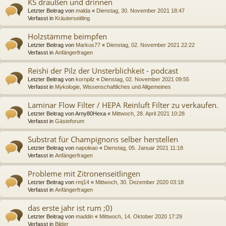
KS draußen und drinnen
Letzter Beitrag von
malda
«
Dienstag, 30. November 2021 18:47
Verfasst in
Kräuterseitling
Holzstämme beimpfen
Letzter Beitrag von
Markus77
«
Dienstag, 02. November 2021 22:22
Verfasst in
Anfängerfragen
Reishi der Pilz der Unsterblichkeit - podcast
Letzter Beitrag von
kornpilz
«
Dienstag, 02. November 2021 09:55
Verfasst in
Mykologie, Wissenschaftliches und Allgemeines
Laminar Flow Filter / HEPA Reinluft Filter zu verkaufen.
Letzter Beitrag von
Arny80Hexa
«
Mittwoch, 28. April 2021 10:28
Verfasst in
Gästeforum
Substrat für Champignons selber herstellen
Letzter Beitrag von
napoleao
«
Dienstag, 05. Januar 2021 11:18
Verfasst in
Anfängerfragen
Probleme mit Zitronenseitlingen
Letzter Beitrag von
rmj14
«
Mittwoch, 30. Dezember 2020 03:18
Verfasst in
Anfängerfragen
das erste jahr ist rum ;0)
Letzter Beitrag von
maddin
«
Mittwoch, 14. Oktober 2020 17:29
Verfasst in
Bilder