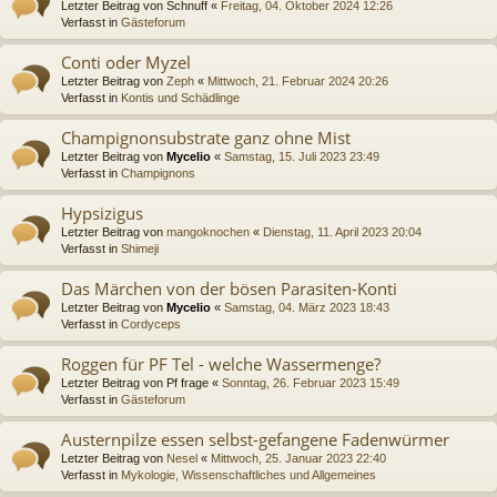
Letzter Beitrag von
Schnuff
«
Freitag, 04. Oktober 2024 12:26
Verfasst in
Gästeforum
Conti oder Myzel
Letzter Beitrag von
Zeph
«
Mittwoch, 21. Februar 2024 20:26
Verfasst in
Kontis und Schädlinge
Champignonsubstrate ganz ohne Mist
Letzter Beitrag von
Mycelio
«
Samstag, 15. Juli 2023 23:49
Verfasst in
Champignons
Hypsizigus
Letzter Beitrag von
mangoknochen
«
Dienstag, 11. April 2023 20:04
Verfasst in
Shimeji
Das Märchen von der bösen Parasiten-Konti
Letzter Beitrag von
Mycelio
«
Samstag, 04. März 2023 18:43
Verfasst in
Cordyceps
Roggen für PF Tel - welche Wassermenge?
Letzter Beitrag von
Pf frage
«
Sonntag, 26. Februar 2023 15:49
Verfasst in
Gästeforum
Austernpilze essen selbst-gefangene Fadenwürmer
Letzter Beitrag von
Nesel
«
Mittwoch, 25. Januar 2023 22:40
Verfasst in
Mykologie, Wissenschaftliches und Allgemeines