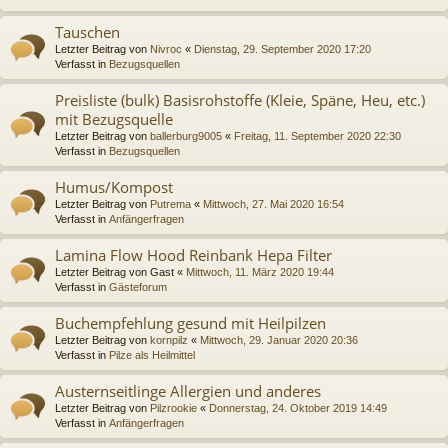
Tauschen
Letzter Beitrag von
Nivroc
«
Dienstag, 29. September 2020 17:20
Verfasst in
Bezugsquellen
Preisliste (bulk) Basisrohstoffe (Kleie, Späne, Heu, etc.)
mit Bezugsquelle
Letzter Beitrag von
ballerburg9005
«
Freitag, 11. September 2020 22:30
Verfasst in
Bezugsquellen
Humus/Kompost
Letzter Beitrag von
Putrema
«
Mittwoch, 27. Mai 2020 16:54
Verfasst in
Anfängerfragen
Lamina Flow Hood Reinbank Hepa Filter
Letzter Beitrag von
Gast
«
Mittwoch, 11. März 2020 19:44
Verfasst in
Gästeforum
Buchempfehlung gesund mit Heilpilzen
Letzter Beitrag von
kornpilz
«
Mittwoch, 29. Januar 2020 20:36
Verfasst in
Pilze als Heilmittel
Austernseitlinge Allergien und anderes
Letzter Beitrag von
Pilzrookie
«
Donnerstag, 24. Oktober 2019 14:49
Verfasst in
Anfängerfragen