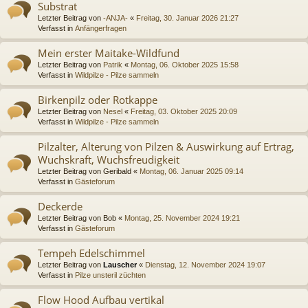
Substrat
Letzter Beitrag von
-ANJA-
«
Freitag, 30. Januar 2026 21:27
Verfasst in
Anfängerfragen
Mein erster Maitake-Wildfund
Letzter Beitrag von
Patrik
«
Montag, 06. Oktober 2025 15:58
Verfasst in
Wildpilze - Pilze sammeln
Birkenpilz oder Rotkappe
Letzter Beitrag von
Nesel
«
Freitag, 03. Oktober 2025 20:09
Verfasst in
Wildpilze - Pilze sammeln
Pilzalter, Alterung von Pilzen & Auswirkung auf Ertrag,
Wuchskraft, Wuchsfreudigkeit
Letzter Beitrag von
Geribald
«
Montag, 06. Januar 2025 09:14
Verfasst in
Gästeforum
Deckerde
Letzter Beitrag von
Bob
«
Montag, 25. November 2024 19:21
Verfasst in
Gästeforum
Tempeh Edelschimmel
Letzter Beitrag von
Lauscher
«
Dienstag, 12. November 2024 19:07
Verfasst in
Pilze unsteril züchten
Flow Hood Aufbau vertikal