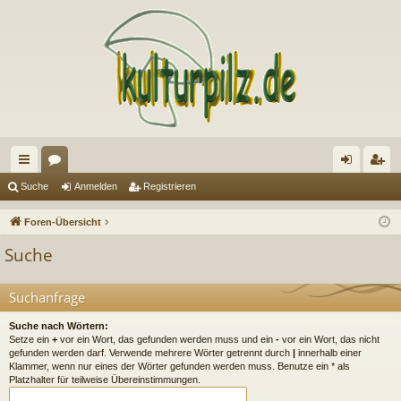
ch
or
n
eg
Suche
Anmelden
Registrieren
ne
en
m
ist
Foren-Übersicht
llz
el
rie
Suche
ug
de
re
riff
n
n
Suchanfrage
Suche nach Wörtern:
Setze ein
+
vor ein Wort, das gefunden werden muss und ein
-
vor ein Wort, das nicht
gefunden werden darf. Verwende mehrere Wörter getrennt durch
|
innerhalb einer
Klammer, wenn nur eines der Wörter gefunden werden muss. Benutze ein * als
Platzhalter für teilweise Übereinstimmungen.