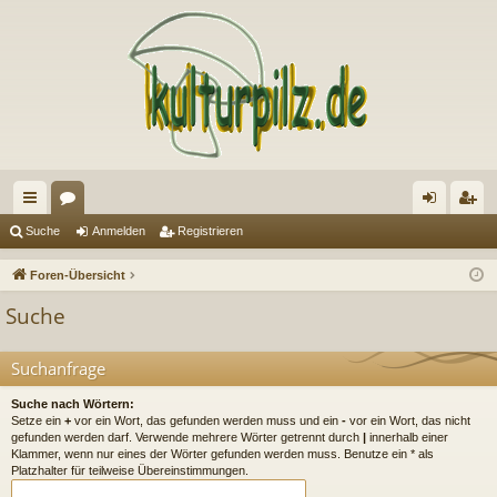
ch
or
n
eg
Suche
Anmelden
Registrieren
ne
en
m
ist
Foren-Übersicht
llz
el
rie
Suche
ug
de
re
riff
n
n
Suchanfrage
Suche nach Wörtern:
Setze ein
+
vor ein Wort, das gefunden werden muss und ein
-
vor ein Wort, das nicht
gefunden werden darf. Verwende mehrere Wörter getrennt durch
|
innerhalb einer
Klammer, wenn nur eines der Wörter gefunden werden muss. Benutze ein * als
Platzhalter für teilweise Übereinstimmungen.